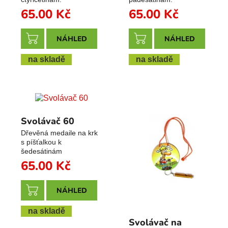
65.00
Kč
65.00
Kč
NÁHLED
NÁHLED
na skladě
na skladě
Svolávač 60
Dřevěná medaile na krk
s píšťalkou k
šedesátinám
65.00
Kč
NÁHLED
na skladě
Svolávač na