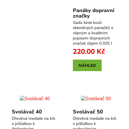
Panáky dopravní
značky
Sada šesti kusů
skleněných panáčků s
vtipným a kvalitním
popisem dopravních
značek objem 0,025 l.
220.00
Kč
NÁHLED
Svolávač 40
Svolávač 50
Dřevěná medaile na krk
Dřevěná medaile na krk
s píšťalkou k
s píšťalkou k
čtyřicetinám.
padesátinám.