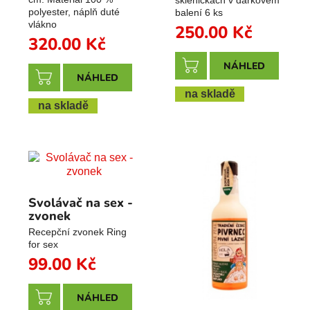
polyester, náplň duté
balení 6 ks
vlákno
250.00
Kč
320.00
Kč
NÁHLED
NÁHLED
na skladě
na skladě
Svolávač na sex -
zvonek
Recepční zvonek Ring
for sex
99.00
Kč
NÁHLED