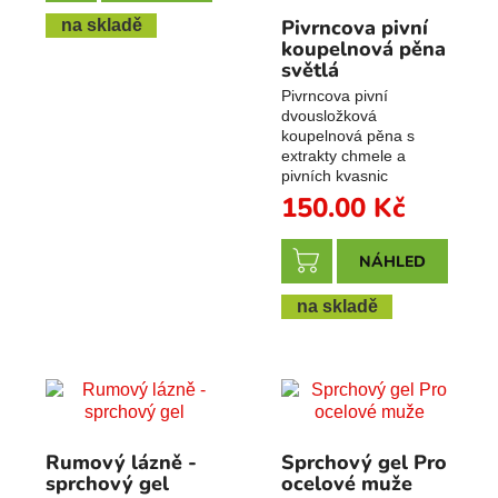
Pivrncova pivní
na skladě
koupelnová pěna
světlá
Pivrncova pivní
dvousložková
koupelnová pěna s
extrakty chmele a
pivních kvasnic
150.00
Kč
NÁHLED
na skladě
Rumový lázně -
Sprchový gel Pro
sprchový gel
ocelové muže