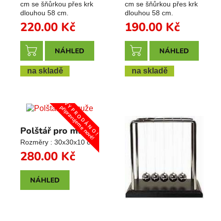
cm se šňůrkou přes krk
cm se šňůrkou přes krk
dlouhou 58 cm.
dlouhou 58 cm.
220.00
Kč
190.00
Kč
NÁHLED
NÁHLED
na skladě
na skladě
V Y P R O D Á N O !
připravujeme nové!
Polštář pro muže
Rozměry : 30x30x10 cm
280.00
Kč
NÁHLED