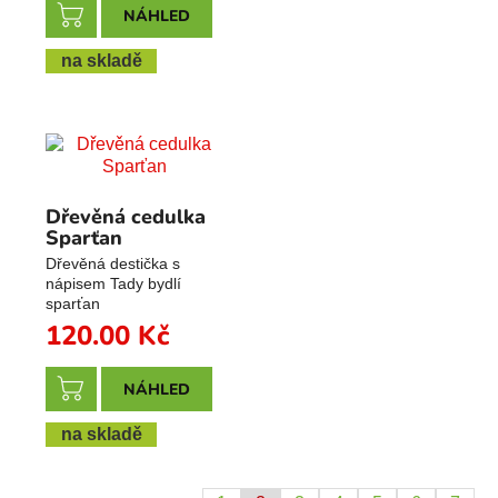
NÁHLED
na skladě
Dřevěná cedulka
Sparťan
Dřevěná destička s
nápisem Tady bydlí
sparťan
120.00
Kč
NÁHLED
na skladě