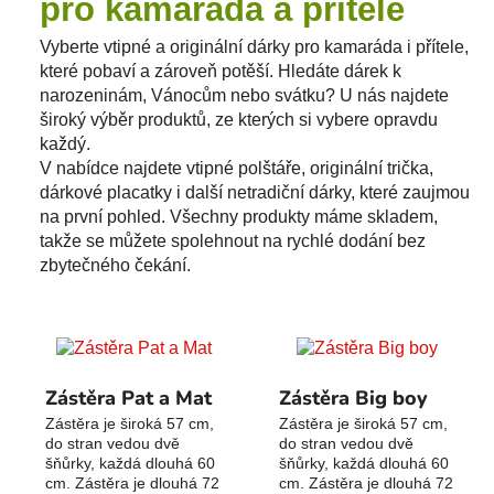
pro kamaráda a přítele
Vyberte vtipné a originální dárky pro kamaráda i přítele,
které pobaví a zároveň potěší. Hledáte dárek k
narozeninám, Vánocům nebo svátku? U nás najdete
široký výběr produktů, ze kterých si vybere opravdu
každý.
V nabídce najdete vtipné polštáře, originální trička,
dárkové placatky i další netradiční dárky, které zaujmou
na první pohled. Všechny produkty máme skladem,
takže se můžete spolehnout na rychlé dodání bez
zbytečného čekání.
Zástěra Pat a Mat
Zástěra Big boy
Zástěra je široká 57 cm,
Zástěra je široká 57 cm,
do stran vedou dvě
do stran vedou dvě
šňůrky, každá dlouhá 60
šňůrky, každá dlouhá 60
cm. Zástěra je dlouhá 72
cm. Zástěra je dlouhá 72