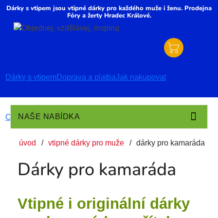
Dárky s vtipem jsou vtipné dárky pro každého muže i ženu. Prodejna
Fóry a žerty Hradec Králové.
Dárky s vtipem
Doprava a platba
Jak nakupovat
NAŠE NABÍDKA
Obchodní podmínky
O nás
Kontakty
úvod
vtipné dárky pro muže
dárky pro kamaráda
Dárky pro kamaráda
Vtipné i originální dárky