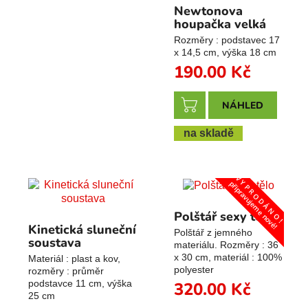
Newtonova
houpačka velká
Rozměry : podstavec 17
x 14,5 cm, výška 18 cm
190.00
Kč
NÁHLED
na skladě
V Y P R O D Á N O !
připravujeme nové!
Polštář sexy tělo
Kinetická sluneční
Polštář z jemného
soustava
materiálu. Rozměry : 36
x 30 cm, materiál : 100%
Materiál : plast a kov,
polyester
rozměry : průměr
podstavce 11 cm, výška
320.00
Kč
25 cm