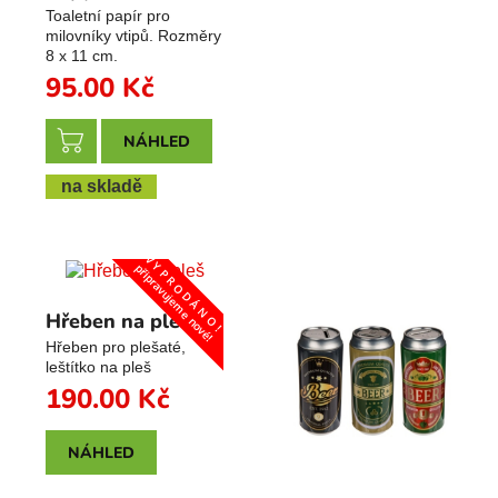
Toaletní papír pro
milovníky vtipů. Rozměry
8 x 11 cm.
95.00
Kč
NÁHLED
na skladě
V Y P R O D Á N O !
připravujeme nové!
Hřeben na pleš
Hřeben pro plešaté,
leštítko na pleš
190.00
Kč
NÁHLED