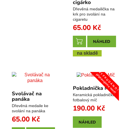
cigárko
Dřevěná medailička na
krk pro svolání na
cigaretu
65.00
Kč
NÁHLED
na skladě
V Y P R O D Á N O !
připravujeme nové!
Pokladnička Míč
Svolávač na
Keramická pokladnička
panáka
fotbalový míč
Dřevěná medaile ke
190.00
Kč
svolání na panáka
65.00
Kč
NÁHLED