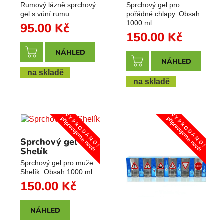
Rumový lázně sprchový
Sprchový gel pro
gel s vůní rumu.
pořádné chlapy. Obsah
1000 ml
95.00
Kč
150.00
Kč
NÁHLED
NÁHLED
na skladě
na skladě
V Y P R O D Á N O !
V Y P R O D Á N O !
připravujeme nové!
připravujeme nové!
Sprchový gel
Shelík
Sprchový gel pro muže
Shelík. Obsah 1000 ml
150.00
Kč
NÁHLED