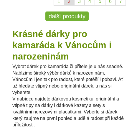
1
2
3
4
5
6
7
další produkty
Krásné dárky pro
kamaráda k Vánocům i
narozeninám
Vybrat dárek pro kamaráda či přítele je u nás snadné.
Nabízíme široký výběr dárků k narozeninám,
Vánocům i jen tak pro radost, které potěší i pobaví. Ať
už hledáte vtipný nebo originální dárek, u nás si
vyberete.
V nabídce najdete dárkovou kosmetiku, originální a
vtipné tipy na dárky i dárkové kazety a sety s
kvalitními nerezovými placatkami. Vyberte si dárek,
který zaujme na první pohled a udělá radost při každé
příležitosti.