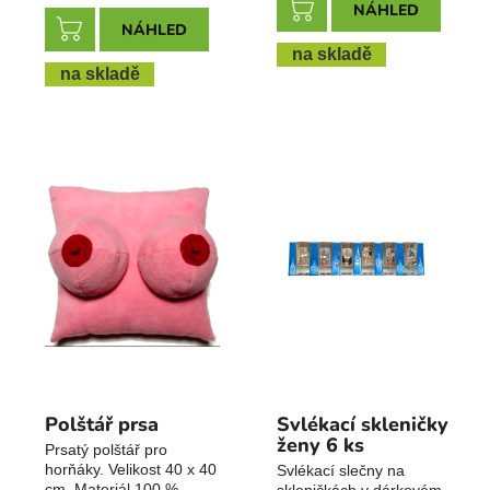
NÁHLED
NÁHLED
na skladě
na skladě
Polštář prsa
Svlékací skleničky
ženy 6 ks
Prsatý polštář pro
horňáky. Velikost 40 x 40
Svlékací slečny na
cm. Materiál 100 %
skleničkách v dárkovém