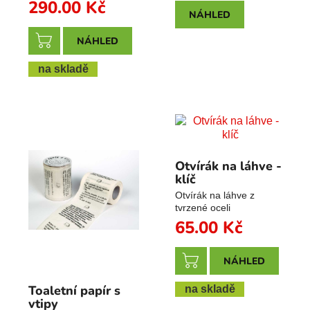
290.00
Kč
NÁHLED
NÁHLED
na skladě
Otvírák na láhve -
klíč
Otvírák na láhve z
tvrzené oceli
65.00
Kč
NÁHLED
Toaletní papír s
na skladě
vtipy