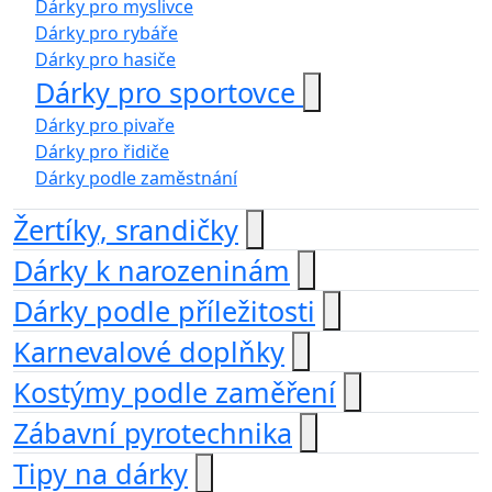
Dárky pro myslivce
Dárky pro rybáře
Dárky pro hasiče
Dárky pro sportovce
Dárky pro pivaře
Dárky pro řidiče
Dárky podle zaměstnání
Žertíky, srandičky
Dárky k narozeninám
Dárky podle příležitosti
Karnevalové doplňky
Kostýmy podle zaměření
Zábavní pyrotechnika
Tipy na dárky