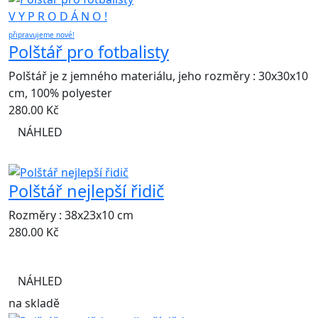
V Y P R O D Á N O !
připravujeme nové!
Polštář pro fotbalisty
Polštář je z jemného materiálu, jeho rozměry : 30x30x10
cm, 100% polyester
280.00
Kč
NÁHLED
Polštář nejlepší řidič
Rozměry : 38x23x10 cm
280.00
Kč
NÁHLED
na skladě