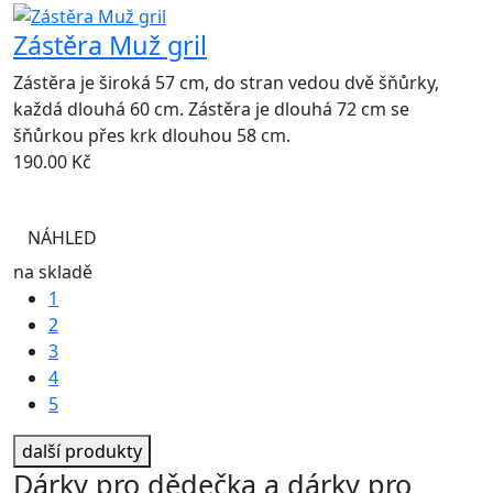
Zástěra Muž gril
Zástěra je široká 57 cm, do stran vedou dvě šňůrky,
každá dlouhá 60 cm. Zástěra je dlouhá 72 cm se
šňůrkou přes krk dlouhou 58 cm.
190.00
Kč
NÁHLED
na skladě
1
2
3
4
5
další produkty
Dárky pro dědečka a dárky pro