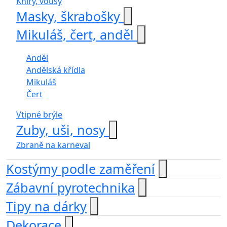
Kníry, vousy
Masky, škrabošky
Mikuláš, čert, anděl
Anděl
Andělská křídla
Mikuláš
Čert
Vtipné brýle
Zuby, uši, nosy
Zbraně na karneval
Kostýmy podle zaměření
Zábavní pyrotechnika
Tipy na dárky
Dekorace