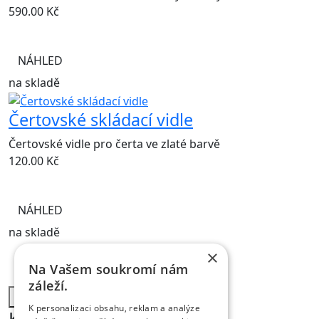
590.00
Kč
NÁHLED
na skladě
Čertovské skládací vidle
Čertovské vidle pro čerta ve zlaté barvě
120.00
Kč
NÁHLED
na skladě
1
×
2
Na Vašem soukromí nám
záleží.
další produkty
K personalizaci obsahu, reklam a analýze
Kontakt