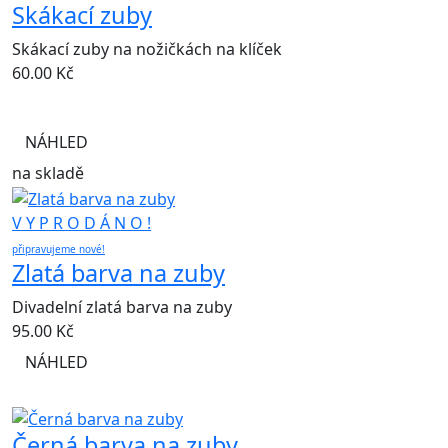
Skákací zuby
Skákací zuby na nožičkách na klíček
60.00
Kč
NÁHLED
na skladě
V Y P R O D Á N O !
připravujeme nové!
Zlatá barva na zuby
Divadelní zlatá barva na zuby
95.00
Kč
NÁHLED
Černá barva na zuby