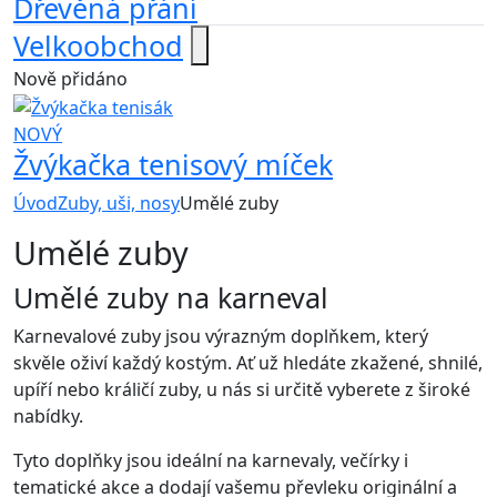
Dřevěná přání
Velkoobchod
Nově přidáno
NOVÝ
Žvýkačka tenisový míček
Úvod
Zuby, uši, nosy
Umělé zuby
Umělé zuby
Umělé zuby na karneval
Karnevalové zuby jsou výrazným doplňkem, který
skvěle oživí každý kostým. Ať už hledáte zkažené, shnilé,
upíří nebo králičí zuby, u nás si určitě vyberete z široké
nabídky.
Tyto doplňky jsou ideální na karnevaly, večírky i
tematické akce a dodají vašemu převleku originální a