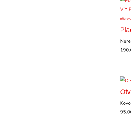
V Y 
připrav
Pla
Nere
190.
Otv
Kovo
95.0