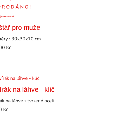
P R O D Á N O !
ujeme nové!
štář pro muže
ěry : 30x30x10 cm
00
Kč
írák na láhve - klíč
ák na láhve z tvrzené oceli
0
Kč