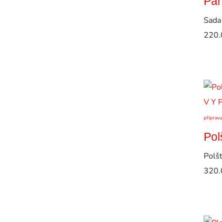
Pan
Sada
220.
V Y 
připrav
Pol
Polš
320.