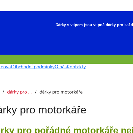
Dárky s vtipem jsou vtipné dárky pro kaž
upovat
Obchodní podmínky
O nás
Kontakty
dárky pro ...
dárky pro motorkáře
rky pro motorkáře
rky pro pořádné motorkáře ne