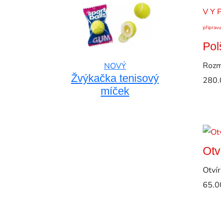
V Y 
připrav
Pol
Rozm
NOVÝ
Žvýkačka tenisový
280.
míček
Otv
Otvír
65.0