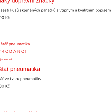
áky dopravní značky
 šesti kusů skleněných panáčků s vtipným a kvalitním popisem
00
Kč
P R O D Á N O !
ujeme nové!
štář pneumatika
tář ve tvaru pneumatiky
00
Kč