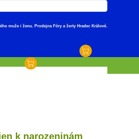
dého muže i ženu. Prodejna Fóry a žerty Hradec Králové.
jen k narozeninám