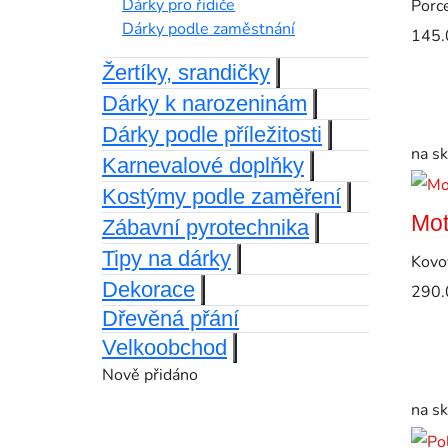
Dárky pro řidiče
Porc
Dárky podle zaměstnání
145.
Žertíky, srandičky
Dárky k narozeninám
Dárky podle příležitosti
na s
Karnevalové doplňky
Kostýmy podle zaměření
Mot
Zábavní pyrotechnika
Tipy na dárky
Kovo
Dekorace
290.
Dřevěná přání
Velkoobchod
Nově přidáno
na s