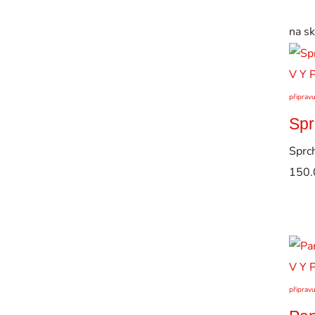
na s
V Y 
připrav
Spr
Sprc
150.
V Y 
připrav