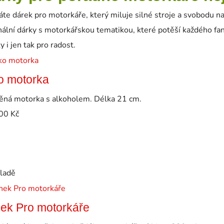
te dárek pro motorkáře, který miluje silné stroje a svobodu na s
nální dárky s motorkářskou tematikou, které potěší každého fan
y i jen tak pro radost.
o motorka
ěná motorka s alkoholem. Délka 21 cm.
00
Kč
kladě
ek Pro motorkáře