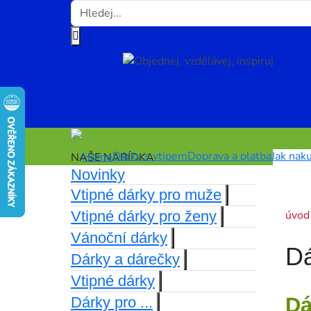
Dárky s vtipem
Doprava a platba
Jak nak
NAŠE NABÍDKA
Novinky
Vtipné dárky pro muže
Vtipné dárky pro ženy
úvod
Vánoční dárky
Dá
Dárky a dárečky
Vtipné dárky
Dá
Dárky pro ...