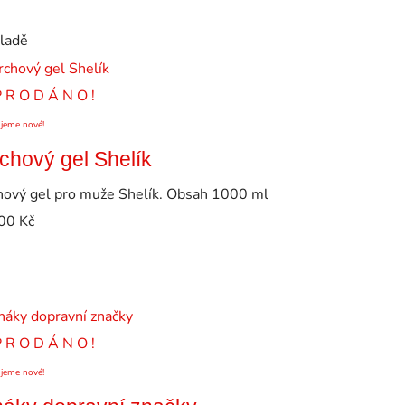
kladě
P R O D Á N O !
ujeme nové!
chový gel Shelík
hový gel pro muže Shelík. Obsah 1000 ml
00
Kč
P R O D Á N O !
ujeme nové!