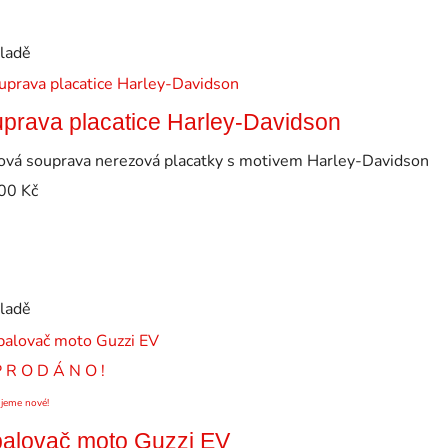
kladě
prava placatice Harley-Davidson
ová souprava nerezová placatky s motivem Harley-Davidson
00
Kč
kladě
P R O D Á N O !
ujeme nové!
alovač moto Guzzi EV