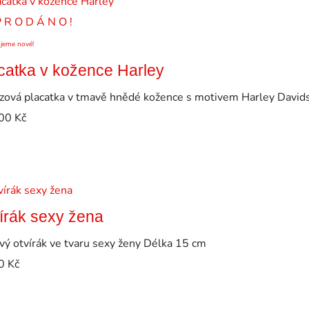
P R O D Á N O !
ujeme nové!
catka v kožence Harley
zová placatka v tmavě hnědé kožence s motivem Harley David
00
Kč
írák sexy žena
vý otvírák ve tvaru sexy ženy Délka 15 cm
0
Kč