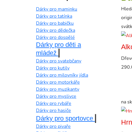
Hledá
Dárky pro maminku
Dárky pro tatínka
origi
Dárky pro babičku
svátk
Dárky pro dědečka
Dárky pro dospělé
Dárky pro děti a
Alk
mládež
Dřev
Dárky pro svatebčany
290.
Dárky pro kutily
Dárky pro milovníky jídla
Dárky pro motorkáře
Dárky pro muzikanty
Dárky pro myslivce
na s
Dárky pro rybáře
Dárky pro hasiče
Dárky pro sportovce
Hrn
Dárky pro pivaře