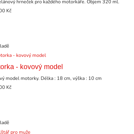
elánový hrneček pro každého motorkáře. Objem 320 ml.
00
Kč
kladě
orka - kovový model
vý model motorky. Délka : 18 cm, výška : 10 cm
00
Kč
kladě