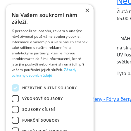
Neo
×
Žlutá 
Na Vašem soukromí nám
65.00
záleží.
K personalizaci obsahu, reklam a analýze
návštěvnosti používáme soubory cookie.
NÁH
Informace o vašem používání našich stránek
na skl
také sdílíme s našimi reklamními a
analytickými partnery, kteří je mohou
UV fos
kombinovat s dalšími informacemi, které
světle
jste jim poskytli nebo které shromáždili při
vašem používání jejich služeb.
Zásady
Tyto b
ochrany osobních údajů
Kontakt
NEZBYTNĚ NUTNÉ SOUBORY
VÝKONOVÉ SOUBORY
SOUBORY CÍLENÍ
FUNKČNÍ SOUBORY