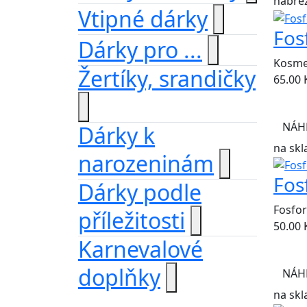
nábřež
Vtipné dárky
Fos
Dárky pro ...
Kosmet
Žertíky, srandičky
65.00
NÁH
Dárky k
na skl
narozeninám
Fos
Dárky podle
Fosfor
příležitosti
50.00
Karnevalové
doplňky
NÁH
na skl