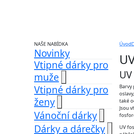
NAŠE NABÍDKA
Úvod
D
Novinky
UV
Vtipné dárky pro
UV 
muže
Vtipné dárky pro
Barvy 
oslavy
ženy
také o
Jsou v
Vánoční dárky
fosfor
Dárky a dárečky
UV fos