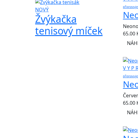
připravuj
NOVÝ
Neo
Žvýkačka
Neonov
tenisový míček
65.00
NÁH
V Y P 
připravuj
Neo
Červen
65.00
NÁH