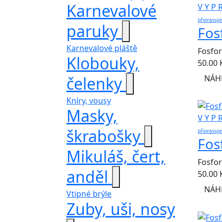
Karnevalové
V Y P 
připravuj
paruky
Fos
Karnevalové pláště
Fosfor
Klobouky,
50.00
NÁH
čelenky
Kníry, vousy
Masky,
V Y P 
škrabošky
připravuj
Fos
Mikuláš, čert,
Fosfor
anděl
50.00
NÁH
Vtipné brýle
Zuby, uši, nosy