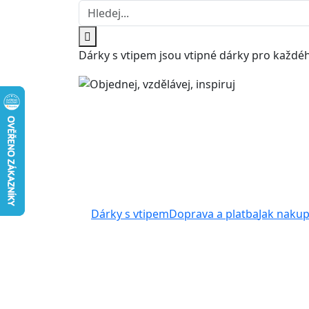
Dárky s vtipem jsou vtipné dárky pro každéh
Dárky s vtipem
Doprava a platba
Jak naku