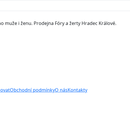
o muže i ženu. Prodejna Fóry a žerty Hradec Králové.
povat
Obchodní podmínky
O nás
Kontakty