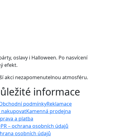
párty, oslavy i Halloween. Po nasvícení
ý efekt.
vaší akci nezapomenutelnou atmosféru.
ůležité informace
Obchodní podmínky
Reklamace
k nakupovat
Kamenná prodejna
prava a platba
PR – ochrana osobních údajů
hrana osobních údajů