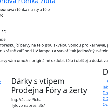
nová rtěnka žlutá
neonová rtěnka na rty a tělo
Kč
LED
adě
foreskující barvy na tělo jsou skvělou volbou pro karneval, 
m krásně září pod UV lampou a vytvoří tak jedinečný světeln
arvy vám umožní originálně ozdobit tělo i obličej a dodat 
D
Dárky s vtipem
Ja
Prodejna Fóry a žerty
Do
GD
Ing. Václav Pícha
Oc
Tylovo nábřeží 367