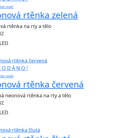
eme nové!
nová rtěnka zelená
á rtěnka na rty a tělo
Kč
LED
R O D Á N O !
eme nové!
nová rtěnka červená
á neonová rtěnka na rty a tělo
Kč
LED