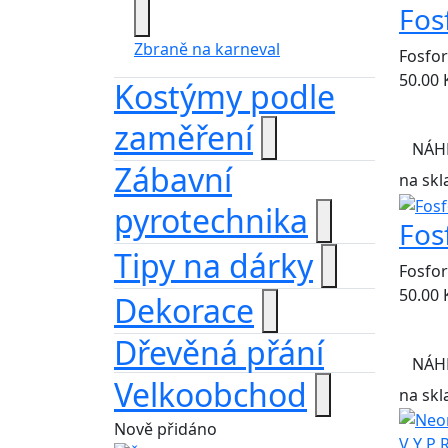
Fos
Zbraně na karneval
Fosfor
50.00
Kostýmy podle
zaměření
NÁH
Zábavní
na skl
pyrotechnika
Fos
Tipy na dárky
Fosfor
50.00
Dekorace
Dřevěná přání
NÁH
Velkoobchod
na skl
Nově přidáno
V Y P 