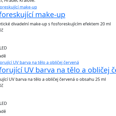
í, Hradec Králové.
foreskující make-up
ické divadelní make-up s fosforeskujícím efektem 20 ml
Kč
LED
adě
forující UV barva na tělo a obličej 
ující UV barva na tělo a obličej červená o obsahu 25 ml
Kč
LED
adě