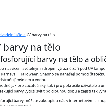
ivadelní líčidla
UV barvy na tělo
 barvy na tělo
fosforující barvy na tělo a obli
po nasvícení světelným zdrojem výrazně září pod UV lampou,
, karneval i Halloween. Snadno se nanášejí pomocí štětečku
dstraňují mýdlem a vodou.
hodné jak pro začátečníky, tak i pro pokročilé uživatele a um
eskující barvy vydrží svítit po dlouhou dobu a zajistí tak výr
forující barvy můžete zakoupit u nás v internetovém e-sh