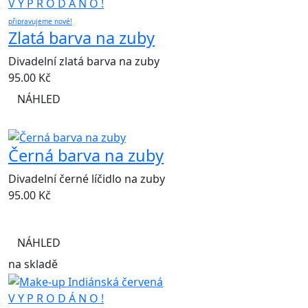
V Y P R O D Á N O !
připravujeme nové!
Zlatá barva na zuby
Divadelní zlatá barva na zuby
95.00
Kč
NÁHLED
Černá barva na zuby
Divadelní černé líčidlo na zuby
95.00
Kč
NÁHLED
na skladě
V Y P R O D Á N O !