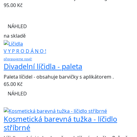
95.00
Kč
NÁHLED
na skladě
V Y P R O D Á N O !
připravujeme nové!
Divadelní líčidla - paleta
Paleta líčidel - obsahuje barvičky s aplikátorem .
65.00
Kč
NÁHLED
Kosmetická barevná tužka - líčidlo
stříbrné