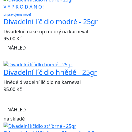
V Y P R O D Á N O !
připravujeme nové!
Divadelní líčidlo modré - 25gr
Divadelní make-up modrý na karneval
95.00
Kč
NÁHLED
Divadelní líčidlo hnědé - 25gr
Hnědé divadelní líčidlo na karneval
95.00
Kč
NÁHLED
na skladě