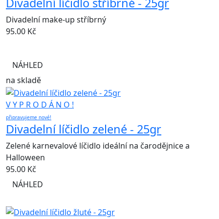
Divadelní líčidlo stříbrné - 25gr
Divadelní make-up stříbrný
95.00
Kč
NÁHLED
na skladě
V Y P R O D Á N O !
připravujeme nové!
Divadelní líčidlo zelené - 25gr
Zelené karnevalové líčidlo ideální na čarodějnice a
Halloween
95.00
Kč
NÁHLED