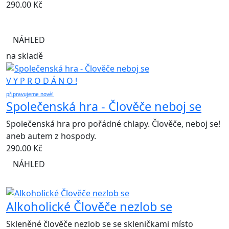
290.00
Kč
NÁHLED
na skladě
V Y P R O D Á N O !
připravujeme nové!
Společenská hra - Člověče neboj se
Společenská hra pro pořádné chlapy. Člověče, neboj se!
aneb autem z hospody.
290.00
Kč
NÁHLED
Alkoholické Člověče nezlob se
Skleněné člověče nezlob se se skleničkami místo