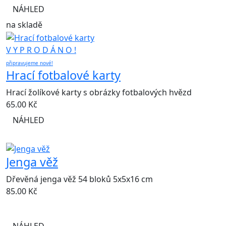
NÁHLED
na skladě
V Y P R O D Á N O !
připravujeme nové!
Hrací fotbalové karty
Hrací žolíkové karty s obrázky fotbalových hvězd
65.00
Kč
NÁHLED
Jenga věž
Dřevěná jenga věž 54 bloků 5x5x16 cm
85.00
Kč
NÁHLED