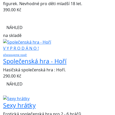
figurek. Nevhodné pro děti mladší 18 let.
390.00
Kč
NÁHLED
na skladě
V Y P R O D Á N O !
připravujeme nové!
Společenská hra - Hoří
Hasičská společenská hra : Hoří.
290.00
Kč
NÁHLED
Sexy hrátky
Erotická společenská hra pro 2 - 6 hráčů