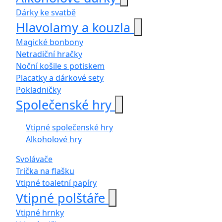
Dárky ke svatbě
Hlavolamy a kouzla
Magické bonbony
Netradiční hračky
Noční košile s potiskem
Placatky a dárkové sety
Pokladničky
Společenské hry
Vtipné společenské hry
Alkoholové hry
Svolávače
Trička na flašku
Vtipné toaletní papíry
Vtipné polštáře
Vtipné hrnky