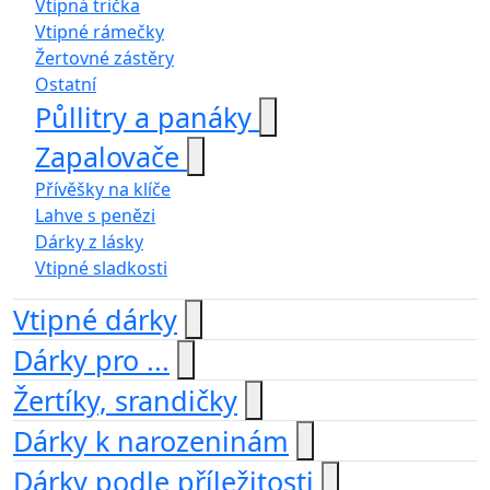
Vtipná trička
Vtipné rámečky
Žertovné zástěry
Ostatní
Půllitry a panáky
Zapalovače
Přívěšky na klíče
Lahve s penězi
Dárky z lásky
Vtipné sladkosti
Vtipné dárky
Dárky pro ...
Žertíky, srandičky
Dárky k narozeninám
Dárky podle příležitosti