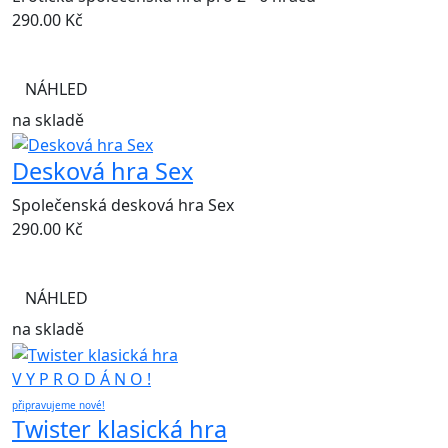
290.00
Kč
NÁHLED
na skladě
Desková hra Sex
Společenská desková hra Sex
290.00
Kč
NÁHLED
na skladě
V Y P R O D Á N O !
připravujeme nové!
Twister klasická hra