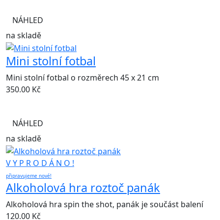
NÁHLED
na skladě
Mini stolní fotbal
Mini stolní fotbal o rozměrech 45 x 21 cm
350.00
Kč
NÁHLED
na skladě
V Y P R O D Á N O !
připravujeme nové!
Alkoholová hra roztoč panák
Alkoholová hra spin the shot, panák je součást balení
120.00
Kč