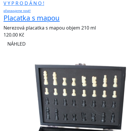
V Y P R O D Á N O !
připravujeme nové!
Placatka s mapou
Nerezová placatka s mapou objem 210 ml
120.00
Kč
NÁHLED