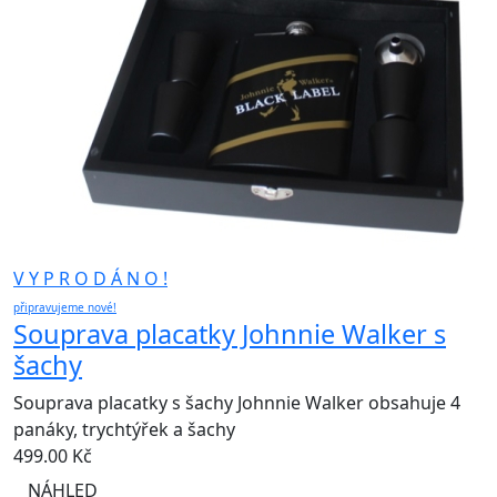
V Y P R O D Á N O !
připravujeme nové!
Souprava placatky Johnnie Walker s
šachy
Souprava placatky s šachy Johnnie Walker obsahuje 4
panáky, trychtýřek a šachy
499.00
Kč
NÁHLED