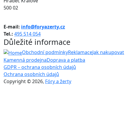
Hradec Králové
500 02
E-mail:
info@foryazerty.cz
Tel.:
495 514 054
Důležité informace
Obchodní podmínky
Reklamace
Jak nakupovat
Kamenná prodejna
Doprava a platba
GDPR – ochrana osobních údajů
Ochrana osobních údajů
Copyright © 2026,
Fóry a žerty