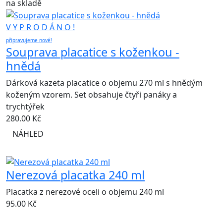
na skladě
V Y P R O D Á N O !
připravujeme nové!
Souprava placatice s koženkou -
hnědá
Dárková kazeta placatice o objemu 270 ml s hnědým
koženým vzorem. Set obsahuje čtyři panáky a
trychtýřek
280.00
Kč
NÁHLED
Nerezová placatka 240 ml
Placatka z nerezové oceli o objemu 240 ml
95.00
Kč