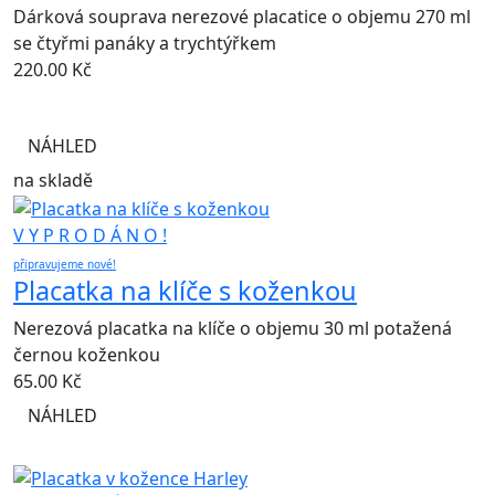
Dárková souprava nerezové placatice o objemu 270 ml
se čtyřmi panáky a trychtýřkem
220.00
Kč
NÁHLED
na skladě
V Y P R O D Á N O !
připravujeme nové!
Placatka na klíče s koženkou
Nerezová placatka na klíče o objemu 30 ml potažená
černou koženkou
65.00
Kč
NÁHLED