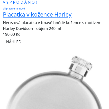
V Y P R O D Á N O !
připravujeme nové!
Placatka v kožence Harley
Nerezová placatka v tmavě hnědé kožence s motivem
Harley Davidson - objem 240 ml
190.00
Kč
NÁHLED