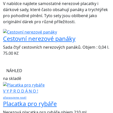
V nabídce najdete samostatné nerezové placatky i
dárkové sady, které často obsahují panáky a trychtýřek
pro pohodlné plnění. Tyto sety jsou oblíbené jako
originální dárek pro různé příležitosti.
Cestovní nerezové panáky
Sada čtyř cestovních nerezových panáků. Objem : 0,04 l.
75.00
Kč
NÁHLED
na skladě
V Y P R O D Á N O !
připravujeme nové!
Placatka pro rybáře
Nerezová placatka pro rybáře objem 210 ml