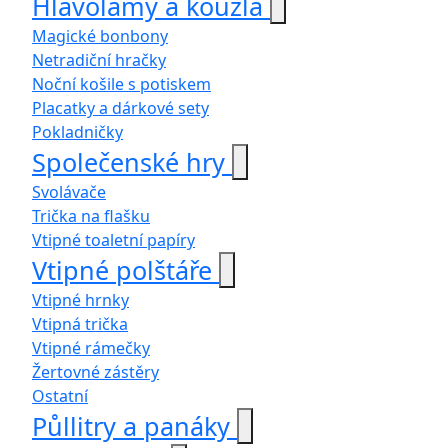
Hlavolamy a kouzla
Magické bonbony
Netradiční hračky
Noční košile s potiskem
Placatky a dárkové sety
Pokladničky
Společenské hry
Svolávače
Trička na flašku
Vtipné toaletní papíry
Vtipné polštáře
Vtipné hrnky
Vtipná trička
Vtipné rámečky
Žertovné zástěry
Ostatní
Půllitry a panáky