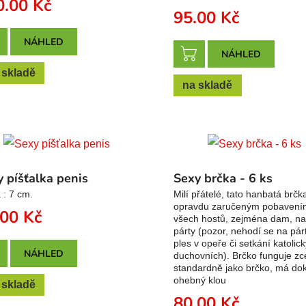
0.00
Kč
95.00
Kč
NÁHLED
NÁHLED
 skladě
na skladě
 píšťalka penis
Sexy brčka - 6 ks
 : 7 cm.
Milí přátelé, tato hanbatá brčk
opravdu zaručeným pobavení
.00
Kč
všech hostů, zejména dam, n
párty (pozor, nehodí se na pár
ples v opeře či setkání katolic
NÁHLED
duchovních). Brčko funguje zc
standardně jako brčko, má dok
ohebný klou
 skladě
80.00
Kč