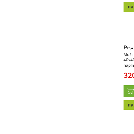
na
Prsa
Muži 
40x40
náplń
32
na