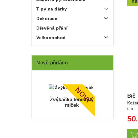
na
Tipy na dárky
Dekorace
Dřevěná přání
Velkoobchod
Nově přidáno
NOVÝ
Bič
Žvýkačka tenisový
Kožen
míček
cm.
50