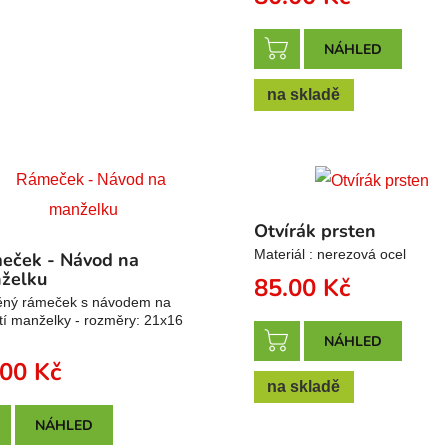
NÁHLED
na skladě
Otvírák prsten
Materiál : nerezová ocel
eček - Návod na
želku
85.00
Kč
ěný rámeček s návodem na
tí manželky - rozměry: 21x16
NÁHLED
.00
Kč
na skladě
NÁHLED