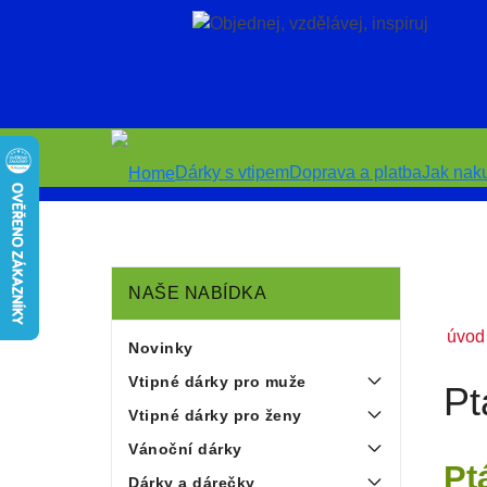
Dárky s vtipem
Doprava a platba
Jak nak
NAŠE NABÍDKA
úvod
Novinky
Vtipné dárky pro muže
Pt
Vtipné dárky pro ženy
Vánoční dárky
Pt
Dárky a dárečky