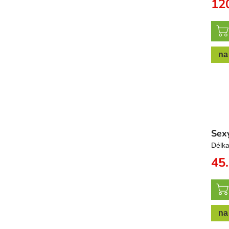
12
na
Sexy
Délka
45
na