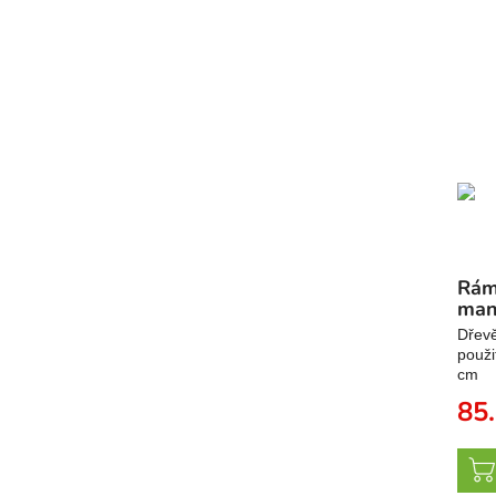
Rám
man
Dřev
použi
cm
85