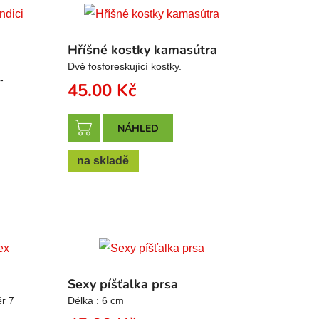
Hříšné kostky kamasútra
Dvě fosforeskující kostky.
-
45.00
Kč
NÁHLED
na skladě
Sexy píšťalka prsa
r 7
Délka : 6 cm