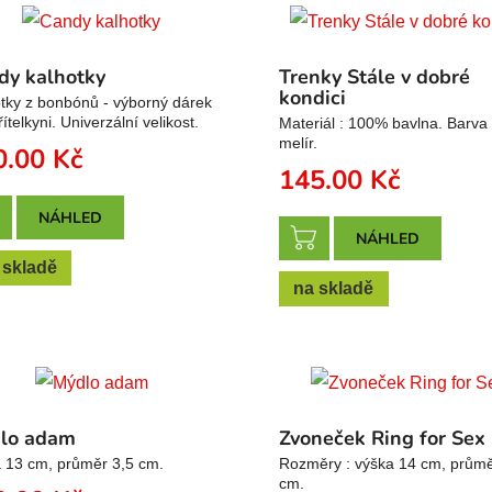
dy kalhotky
Trenky Stále v dobré
kondici
tky z bonbónů - výborný dárek
řítelkyni. Univerzální velikost.
Materiál : 100% bavlna. Barva 
melír.
0.00
Kč
145.00
Kč
NÁHLED
NÁHLED
 skladě
na skladě
lo adam
Zvoneček Ring for Sex
 13 cm, průměr 3,5 cm.
Rozměry : výška 14 cm, průmě
cm.