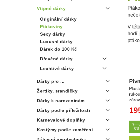
Ptáko
Vtipné dárky
neček
Originální dárky
Ptákoviny
V tét
hodí 
Sexy dárky
ptáko
Luxusní dárky
Dárek do 100 Kč
Dřevěné dárky
Lechtivé dárky
Piv
Dárky pro ...
Plast
Žertíky, srandičky
rukou
záro
Dárky k narozeninám
19
Dárky podle příležitosti
Karnevalové doplňky
Kostýmy podle zaměření
Zábavní pyrotechnika