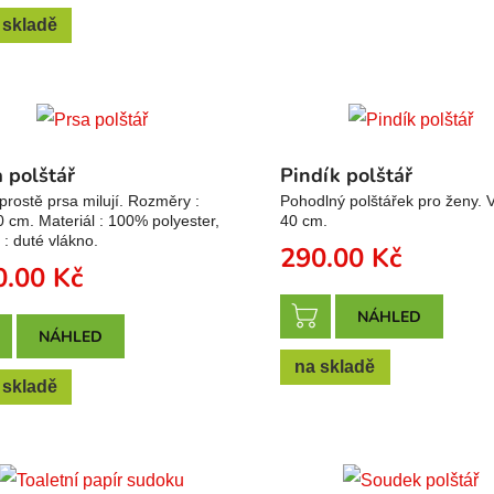
 skladě
 polštář
Pindík polštář
prostě prsa milují. Rozměry :
Pohodlný polštářek pro ženy. V
 cm. Materiál : 100% polyester,
40 cm.
 : duté vlákno.
290.00
Kč
0.00
Kč
NÁHLED
NÁHLED
na skladě
 skladě