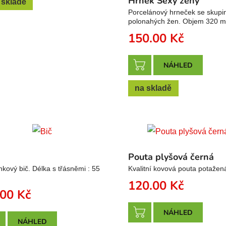
Hrnek Sexy ženy
 skladě
Porcelánový hrneček se skupi
polonahých žen. Objem 320 m
150.00
Kč
NÁHLED
na skladě
Pouta plyšová černá
kový bič. Délka s třásněmi : 55
Kvalitní kovová pouta potažená
120.00
Kč
.00
Kč
NÁHLED
NÁHLED