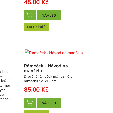
45.00
Kč
NÁHLED
na skladě
Rámeček - Návod na
manžela
a jsou
m
Dřevěný rámeček má rozměry
a každé
rámečku : 21x16 cm
ty typu
85.00
Kč
kých
ela
once i
NÁHLED