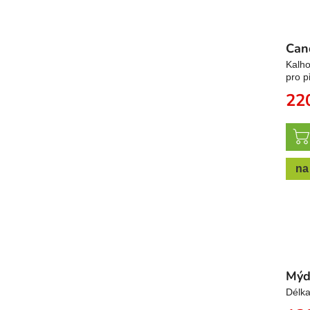
Can
Kalho
pro p
22
na
Mýd
Délka