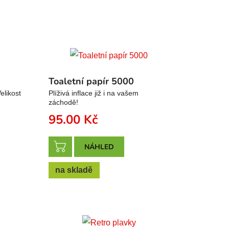
Toaletní papír 5000
elikost
Plíživá inflace již i na vašem
záchodě!
95.00
Kč
NÁHLED
na skladě