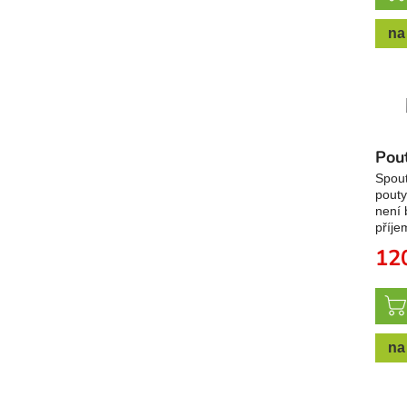
na
Pou
Spout
pouty
není 
příje
12
na