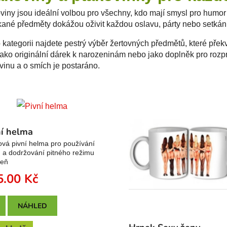
viny jsou ideální volbou pro všechny, kdo mají smysl pro humor 
ané předměty dokážou oživit každou oslavu, párty nebo setkání 
o kategorii najdete pestrý výběr žertovných předmětů, které přek
jako originální dárek k narozeninám nebo jako doplněk pro rozpr
vinu a o smích je postaráno.
ní helma
ová pivní helma pro používání
 a dodržování pitného režimu
veň
5.00
Kč
NÁHLED