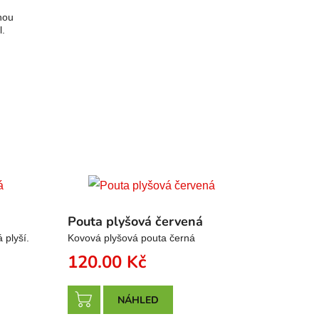
nou
l.
Pouta plyšová červená
 plyší.
Kovová plyšová pouta černá
120.00
Kč
NÁHLED