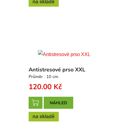
na skladě
Antistresové prso XXL
Průměr : 10 cm.
120.00
Kč
NÁHLED
na skladě