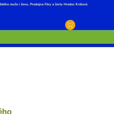
ždého muže i ženu. Prodejna Fóry a žerty Hradec Králové.
ého