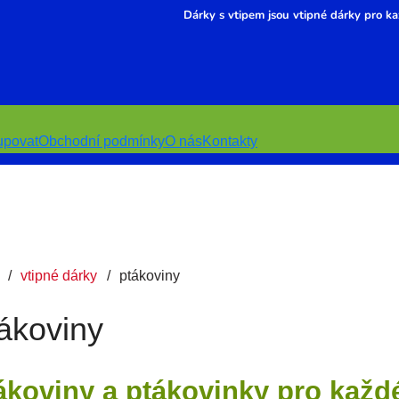
Dárky s vtipem jsou vtipné dárky pro ka
upovat
Obchodní podmínky
O nás
Kontakty
vtipné dárky
ptákoviny
ákoviny
ákoviny a ptákovinky pro každ