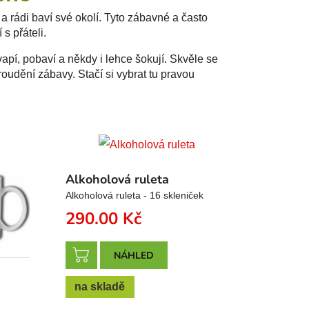
a rádi baví své okolí. Tyto zábavné a často
s přáteli.
vapí, pobaví a někdy i lehce šokují. Skvěle se
oudění zábavy. Stačí si vybrat tu pravou
Alkoholová ruleta
Alkoholová ruleta - 16 skleniček
290.00
Kč
NÁHLED
na skladě