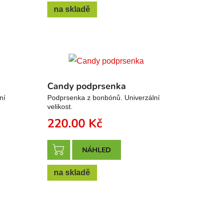
na skladě
Candy podprsenka
ní
Podprsenka z bonbónů. Univerzální
velikost.
220.00
Kč
NÁHLED
na skladě