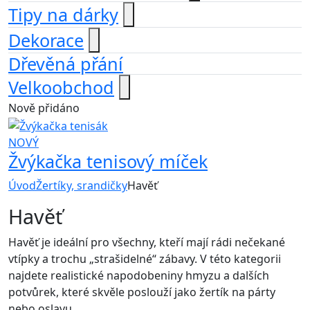
Tipy na dárky
Dekorace
Dřevěná přání
Velkoobchod
Nově přidáno
NOVÝ
Žvýkačka tenisový míček
Úvod
Žertíky, srandičky
Havěť
Havěť
Havěť je ideální pro všechny, kteří mají rádi nečekané
vtípky a trochu „strašidelné“ zábavy. V této kategorii
najdete realistické napodobeniny hmyzu a dalších
potvůrek, které skvěle poslouží jako žertík na párty
nebo oslavu.