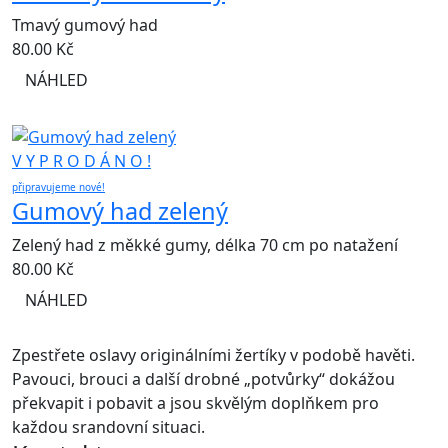
Tmavý gumový had
80.00
Kč
NÁHLED
V Y P R O D Á N O !
připravujeme nové!
Gumový had zelený
Zelený had z měkké gumy, délka 70 cm po natažení
80.00
Kč
NÁHLED
Zpestřete oslavy originálními žertíky v podobě havěti.
Pavouci, brouci a další drobné „potvůrky“ dokážou
překvapit i pobavit a jsou skvělým doplňkem pro
každou srandovní situaci.