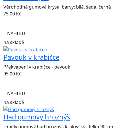
Věrohodná gumová krysa, barvy: bílá, šedá, černá
75.00
Kč
NÁHLED
na skladě
Pavouk v krabičce
Překvapení v krabičce - pavouk
95.00
Kč
NÁHLED
na skladě
Had gumový hroznýš
Umělý gumový had hroznýš královský, délka 90 cm