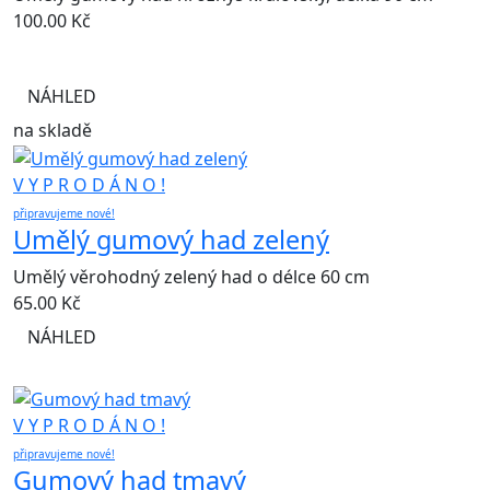
100.00
Kč
NÁHLED
na skladě
V Y P R O D Á N O !
připravujeme nové!
Umělý gumový had zelený
Umělý věrohodný zelený had o délce 60 cm
65.00
Kč
NÁHLED
V Y P R O D Á N O !
připravujeme nové!
Gumový had tmavý