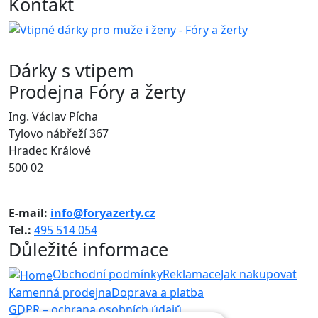
Kontakt
Dárky s vtipem
Prodejna Fóry a žerty
Ing. Václav Pícha
Tylovo nábřeží 367
Hradec Králové
500 02
E-mail:
info@foryazerty.cz
Tel.:
495 514 054
Důležité informace
Obchodní podmínky
Reklamace
Jak nakupovat
Kamenná prodejna
Doprava a platba
GDPR – ochrana osobních údajů