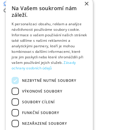
×
Ochrana osobních údajů
Na Vašem soukromí nám
Copyright © 2026,
Fóry a žerty
záleží.
K personalizaci obsahu, reklam a analýze
návštěvnosti používáme soubory cookie.
Informace o vašem používání našich stránek
také sdílíme s našimi reklamními a
analytickými partnery, kteří je mohou
kombinovat s dalšími informacemi, které
jste jim poskytli nebo které shromáždili při
vašem používání jejich služeb.
Zásady
ochrany osobních údajů
NEZBYTNĚ NUTNÉ SOUBORY
VÝKONOVÉ SOUBORY
SOUBORY CÍLENÍ
FUNKČNÍ SOUBORY
NEZAŘAZENÉ SOUBORY