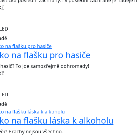
 flaštička poslední záchrany. I v poslední záchraně je naděj
Kč
LED
adě
čko na flašku pro hasiče
 hasič? To jde samozřejmě dohromady!
Kč
LED
adě
čko na flašku láska k alkoholu
věc! Prachy nejsou všechno.