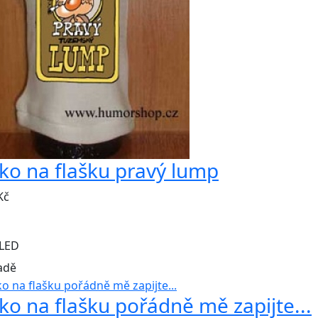
čko na flašku pravý lump
Kč
LED
adě
čko na flašku pořádně mě zapijte...