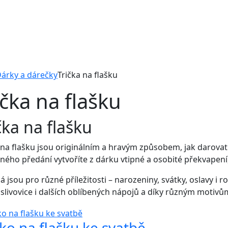
árky a dárečky
Trička na flašku
ička na flašku
čka na flašku
 na flašku jsou originálním a hravým způsobem, jak darova
ného předání vytvoříte z dárku vtipné a osobité překvapení
 jsou pro různé příležitosti – narozeniny, svátky, oslavy i r
slivovice i dalších oblíbených nápojů a díky různým motivů
čko na flašku ke svatbě