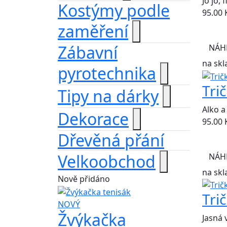
Jo jo,
Kostýmy podle
95.00
zaměření
Zábavní
NÁH
na skl
pyrotechnika
Tri
Tipy na dárky
Alko a
Dekorace
95.00
Dřevěná přání
Velkoobchod
NÁH
na skl
Nově přidáno
Tri
NOVÝ
Žvýkačka
Jasná 