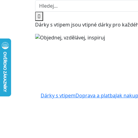
Dárky s vtipem jsou vtipné dárky pro každéh
Dárky s vtipem
Doprava a platba
Jak naku