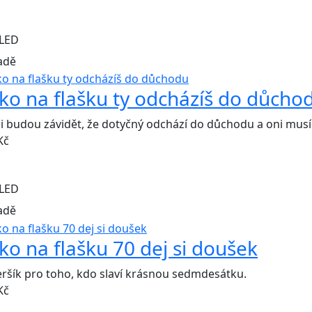
LED
adě
čko na flašku ty odcházíš do důcho
i budou závidět, že dotyčný odchází do důchodu a oni musí 
Kč
LED
adě
čko na flašku 70 dej si doušek
eršík pro toho, kdo slaví krásnou sedmdesátku.
Kč