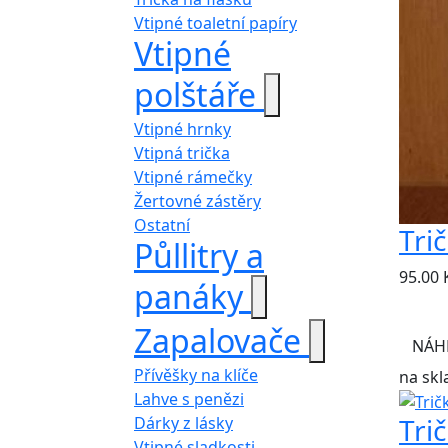
Vtipné toaletní papíry
Vtipné
polštáře
Vtipné hrnky
Vtipná trička
Vtipné rámečky
Žertovné zástěry
Ostatní
Tri
Půllitry a
95.00
panáky
Zapalovače
NÁH
Přívěšky na klíče
na skl
Lahve s penězi
Tri
Dárky z lásky
Vtipné sladkosti