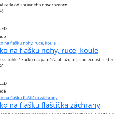
ná rada od správného novorozence.
Kč
LED
adě
čko na flašku nohy, ruce, koule
 se tuhle říkačku nazpaměť a oblažujte jí společnost, s kte
Kč
LED
adě
čko na flašku flaštička záchrany