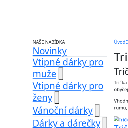
NAŠE NABÍDKA
Úvod
D
Novinky
Tr
Vtipné dárky pro
Tri
muže
Vtipné dárky pro
Trička
obyčej
ženy
Vhodná
Vánoční dárky
rumu, 
Dárky a dárečky
Tri