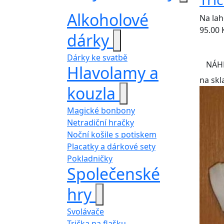
Alkoholové
Na lah
95.00
dárky
Dárky ke svatbě
NÁH
Hlavolamy a
na skl
kouzla
Magické bonbony
Netradiční hračky
Noční košile s potiskem
Placatky a dárkové sety
Pokladničky
Společenské
hry
Svolávače
Trička na flašku