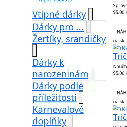
Správ
Vtipné dárky
95.00
Dárky pro ...
NÁH
Žertíky, srandičky
na skl
Tri
Dárky k
Naučte
narozeninám
95.00
Dárky podle
NÁH
příležitosti
na skl
Karnevalové
Tri
doplňky