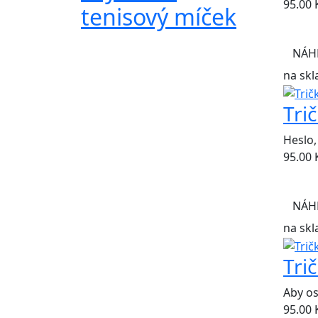
95.00
tenisový míček
NÁH
na skl
Tri
Heslo,
95.00
NÁH
na skl
Tri
Aby os
95.00