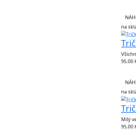
NÁH
na skl
Tri
Všichn
95.00
NÁH
na skl
Tri
Milý v
95.00