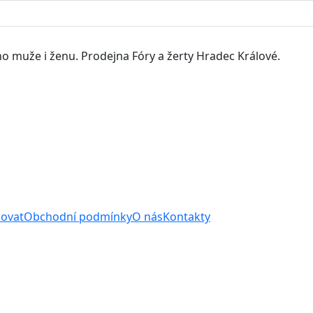
o muže i ženu. Prodejna Fóry a žerty Hradec Králové.
povat
Obchodní podmínky
O nás
Kontakty