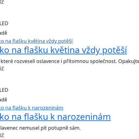
Kč
LED
adě
čko na flašku květina vždy potěší
 které rozveselí oslavence i přítomnou společnost. Opakujte
Kč
LED
adě
čko na flašku k narozeninám
lavenec nemusel pít potupně sám.
Kč