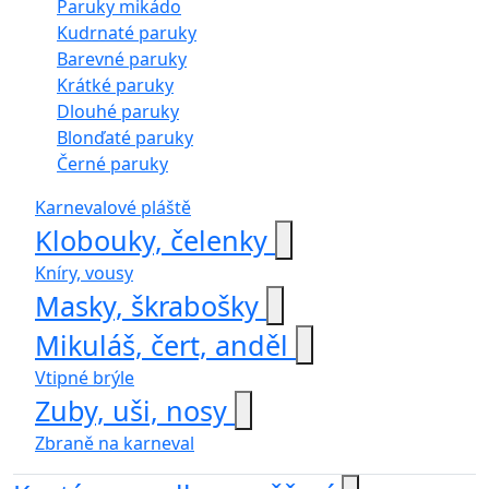
Paruky mikádo
Kudrnaté paruky
Barevné paruky
Krátké paruky
Dlouhé paruky
Blonďaté paruky
Černé paruky
Karnevalové pláště
Klobouky, čelenky
Kníry, vousy
Masky, škrabošky
Mikuláš, čert, anděl
Vtipné brýle
Zuby, uši, nosy
Zbraně na karneval