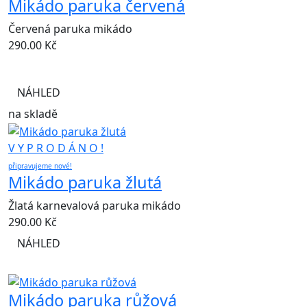
Mikádo paruka červená
Červená paruka mikádo
290.00
Kč
NÁHLED
na skladě
V Y P R O D Á N O !
připravujeme nové!
Mikádo paruka žlutá
Žlatá karnevalová paruka mikádo
290.00
Kč
NÁHLED
Mikádo paruka růžová