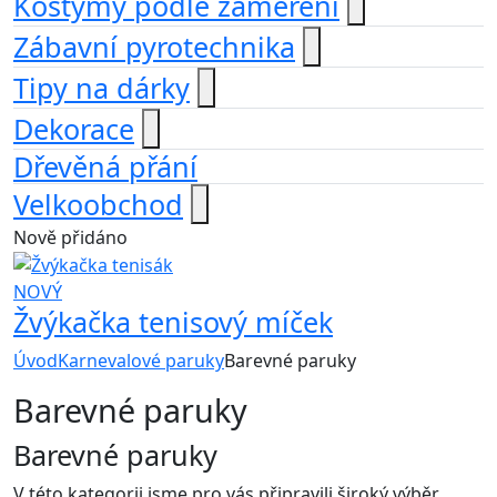
Kostýmy podle zaměření
Zábavní pyrotechnika
Tipy na dárky
Dekorace
Dřevěná přání
Velkoobchod
Nově přidáno
NOVÝ
Žvýkačka tenisový míček
Úvod
Karnevalové paruky
Barevné paruky
Barevné paruky
Barevné paruky
V této kategorii jsme pro vás připravili široký výběr