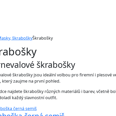
asky, škrabošky
Škrabošky
rabošky
nevalové škrabošky
alové škrabošky jsou ideální volbou pro firemní i plesové v
, který zaujme na první pohled.
dce najdete škrabošky různých materiálů i barev, včetně b
doladí každý slavnostní outfit.
aboška černá semiš