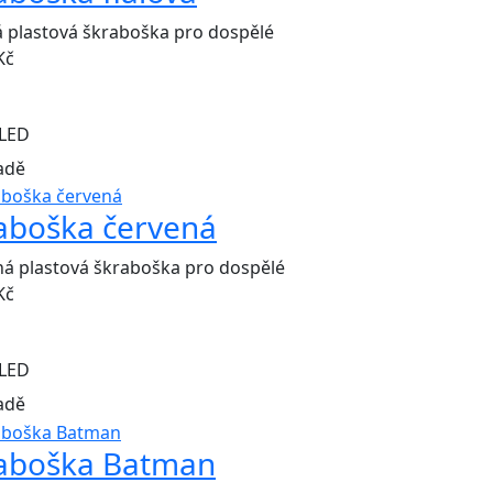
á plastová škraboška pro dospělé
Kč
LED
adě
aboška červená
á plastová škraboška pro dospělé
Kč
LED
adě
aboška Batman