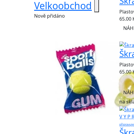
Škr
Velkoobchod
Plast
Nově přidáno
65.00
NÁH
Škr
Plasto
65.00
NÁH
na skl
V Y P 
připravuj
Škr