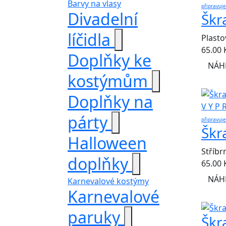
Barvy na vlasy
připravuj
Divadelní
Škr
líčidla
Plasto
65.00
Doplňky ke
NÁH
kostýmům
Doplňky na
V Y P 
párty
připravuj
Škr
Halloween
Stříbr
doplňky
65.00
NÁH
Karnevalové kostýmy
Karnevalové
paruky
Škr