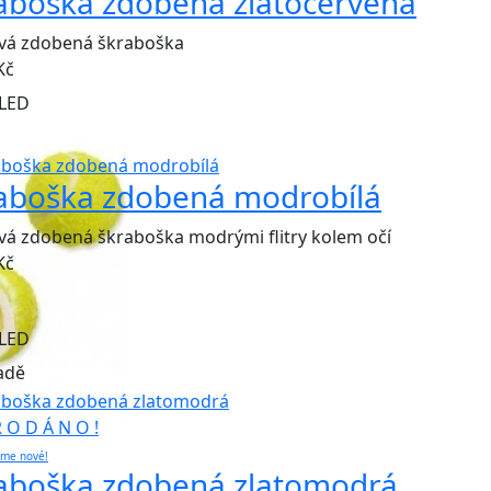
aboška zdobená zlatočervená
ová zdobená škraboška
Kč
LED
aboška zdobená modrobílá
vá zdobená škraboška modrými flitry kolem očí
Kč
LED
adě
R O D Á N O !
eme nové!
aboška zdobená zlatomodrá