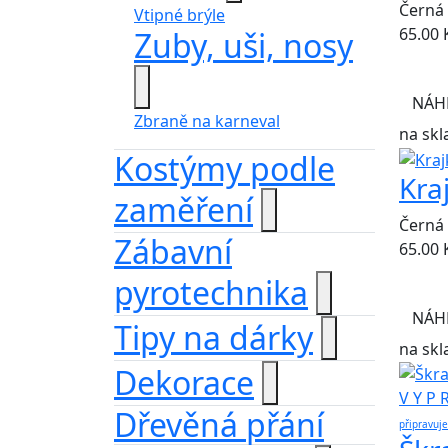
Černá 
Vtipné brýle
65.00
Zuby, uši, nosy
NÁH
Zbraně na karneval
na skl
Kostýmy podle
Kra
zaměření
Černá 
Zábavní
65.00
pyrotechnika
NÁH
Tipy na dárky
na skl
Dekorace
V Y P 
Dřevěná přání
připravuj