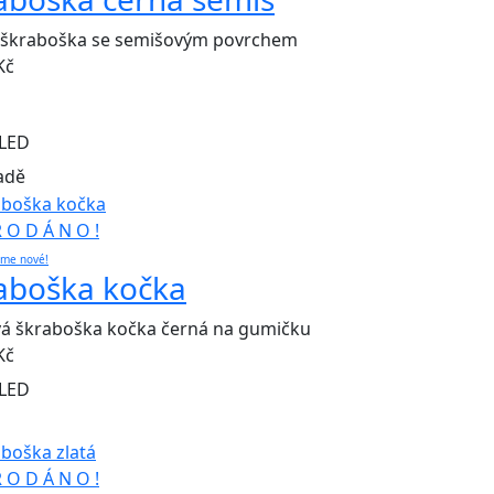
 škraboška se semišovým povrchem
Kč
LED
adě
R O D Á N O !
eme nové!
aboška kočka
vá škraboška kočka černá na gumičku
Kč
LED
R O D Á N O !