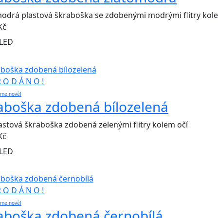
odrá plastová škraboška se zdobenými modrými flitry kol
Kč
LED
R O D Á N O !
eme nové!
aboška zdobená bílozelená
lastová škraboška zdobená zelenými flitry kolem očí
Kč
LED
R O D Á N O !
eme nové!
aboška zdobená černobílá