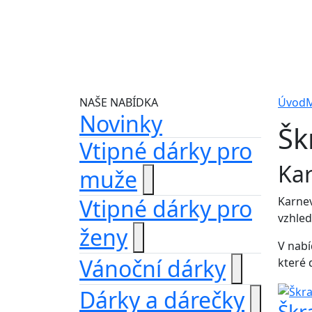
NAŠE NABÍDKA
Úvod
M
Novinky
Šk
Vtipné dárky pro
Kar
muže
Vtipné dárky pro
Karnev
vzhled
ženy
V nabí
Vánoční dárky
které 
Dárky a dárečky
Škr