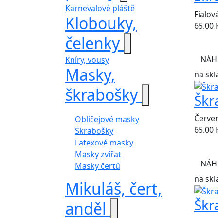
Karnevalové pláště
Fialov
Klobouky,
65.00
čelenky
NÁH
Kníry, vousy
Masky,
na skl
škrabošky
Škr
Červen
Obličejové masky
65.00
Škrabošky
Latexové masky
Masky zvířat
NÁH
Masky čertů
na skl
Mikuláš, čert,
Škr
anděl