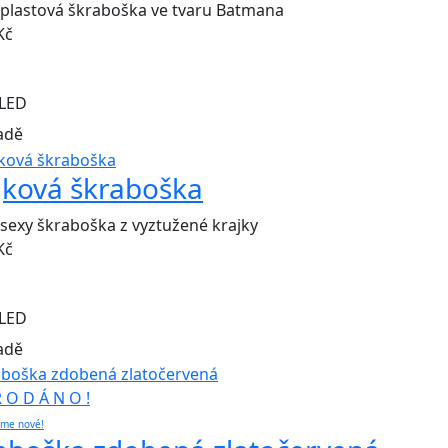
plastová škraboška ve tvaru Batmana
Kč
LED
adě
jková škraboška
sexy škraboška z vyztužené krajky
Kč
LED
adě
R O D Á N O !
eme nové!