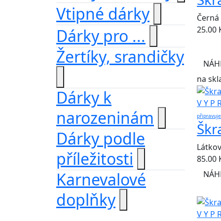
Vtipné dárky
Černá
25.00
Dárky pro ...
Žertíky, srandičky
NÁH
na skl
Dárky k
V Y P 
narozeninám
připravuj
Škr
Dárky podle
Látko
příležitosti
85.00
Karnevalové
NÁH
doplňky
V Y P 