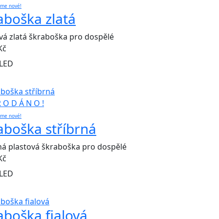
eme nové!
aboška zlatá
vá zlatá škraboška pro dospělé
Kč
LED
R O D Á N O !
eme nové!
aboška stříbrná
ná plastová škraboška pro dospělé
Kč
LED
aboška fialová