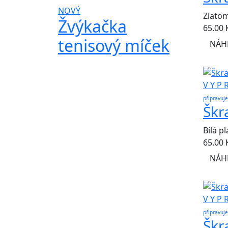
NOVÝ
Zlatom
Žvýkačka
65.00
tenisový míček
NÁH
V Y P 
připravuj
Škr
Bílá p
65.00
NÁH
V Y P 
připravuj
Škr