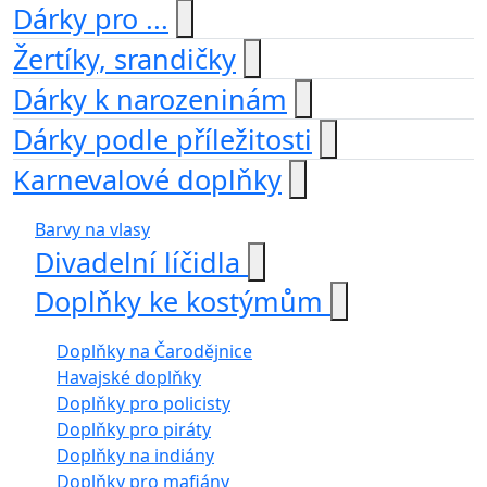
Dárky pro ...
Žertíky, srandičky
Dárky k narozeninám
Dárky podle příležitosti
Karnevalové doplňky
Barvy na vlasy
Divadelní líčidla
Doplňky ke kostýmům
Doplňky na Čarodějnice
Havajské doplňky
Doplňky pro policisty
Doplňky pro piráty
Doplňky na indiány
Doplňky pro mafiány