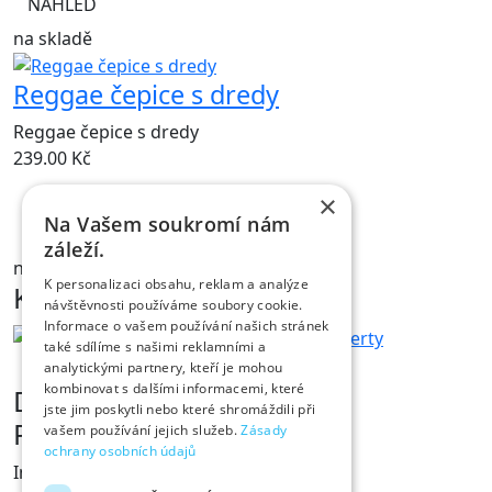
NÁHLED
na skladě
Reggae čepice s dredy
Reggae čepice s dredy
239.00
Kč
×
Na Vašem soukromí nám
NÁHLED
záleží.
na skladě
K personalizaci obsahu, reklam a analýze
Kontakt
návštěvnosti používáme soubory cookie.
Informace o vašem používání našich stránek
také sdílíme s našimi reklamními a
analytickými partnery, kteří je mohou
kombinovat s dalšími informacemi, které
Dárky s vtipem
jste jim poskytli nebo které shromáždili při
Prodejna Fóry a žerty
vašem používání jejich služeb.
Zásady
ochrany osobních údajů
Ing. Václav Pícha