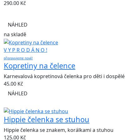
290.00
Kč
NÁHLED
na skladě
V Y P R O D Á N O !
připravujeme nové!
Kopretiny na čelence
Karnevalová kopretinová čelenka pro děti i dospělé
45.00
Kč
NÁHLED
Hippie čelenka se stuhou
Hippie čelenka se znakem, korálkami a stuhou
125.00
Kč