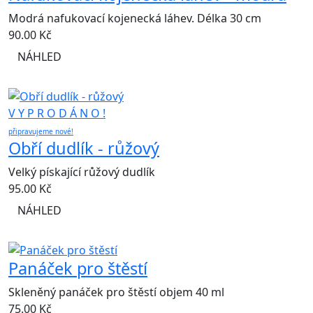
Modrá nafukovací kojenecká láhev. Délka 30 cm
90.00
Kč
NÁHLED
V Y P R O D Á N O !
připravujeme nové!
Obří dudlík - růžový
Velký pískající růžový dudlík
95.00
Kč
NÁHLED
Panáček pro štěstí
Skleněný panáček pro štěstí objem 40 ml
75.00
Kč