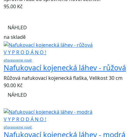
95.00
Kč
NÁHLED
na skladě
V Y P R O D Á N O !
připravujeme nové!
Nafukovací kojenecká láhev - růžová
Růžová nafukovací kojenecká flaška, Velikost 30 cm
90.00
Kč
NÁHLED
V Y P R O D Á N O !
připravujeme nové!
Nafukovací kojenecká láhev - modrá