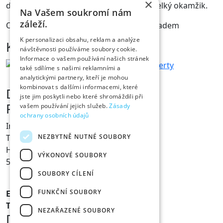
×
dárek může být malou vzpomínkou na velký okamžik.
Na Vašem soukromí nám
záleží.
Oslavte příchod miminka stylově a s nápadem
K personalizaci obsahu, reklam a analýze
Kontakt
návštěvnosti používáme soubory cookie.
Informace o vašem používání našich stránek
také sdílíme s našimi reklamními a
analytickými partnery, kteří je mohou
kombinovat s dalšími informacemi, které
Dárky s vtipem
jste jim poskytli nebo které shromáždili při
Prodejna Fóry a žerty
vašem používání jejich služeb.
Zásady
ochrany osobních údajů
Ing. Václav Pícha
NEZBYTNĚ NUTNÉ SOUBORY
Tylovo nábřeží 367
Hradec Králové
VÝKONOVÉ SOUBORY
500 02
SOUBORY CÍLENÍ
FUNKČNÍ SOUBORY
E-mail:
info@foryazerty.cz
Tel.:
495 514 054
NEZAŘAZENÉ SOUBORY
Důležité informace