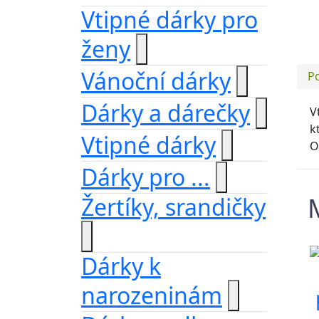
Vtipné dárky pro
ženy
Vánoční dárky
P
Dárky a dárečky
V
k
Vtipné dárky
O
Dárky pro ...
Žertíky, srandičky
Dárky k
narozeninám