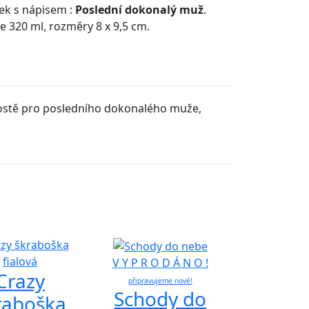
ek s nápisem :
Poslední dokonalý muž
.
 320 ml, rozměry 8 x 9,5 cm.
rostě pro posledního dokonalého muže,
V Y P R O D Á N O !
Crazy
připravujeme nové!
Schody do
raboška