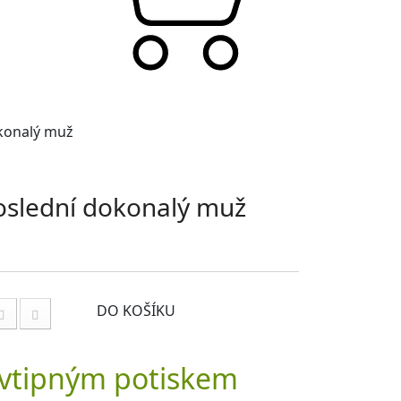
okonalý muž
oslední dokonalý muž
DO KOŠÍKU
 vtipným potiskem