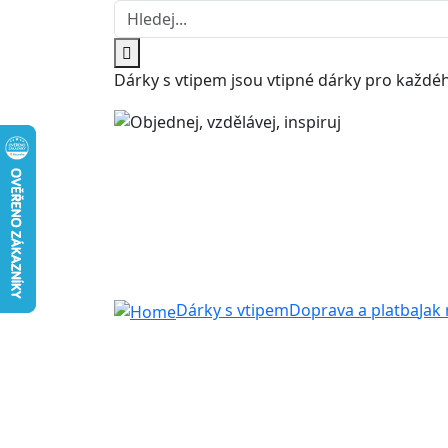
Dárky s vtipem jsou vtipné dárky pro každéh
Dárky s vtipem
Doprava a platba
Jak