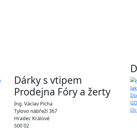
D
Dárky s vtipem
Ja
Prodejna Fóry a žerty
Do
GD
Ing. Václav Pícha
Oc
Tylovo nábřeží 367
Hradec Králové
500 02