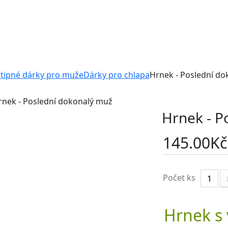
tipné dárky pro muže
Dárky pro chlapa
Hrnek - Poslední d
Hrnek - P
145.00
Kč
Počet ks
Hrnek s