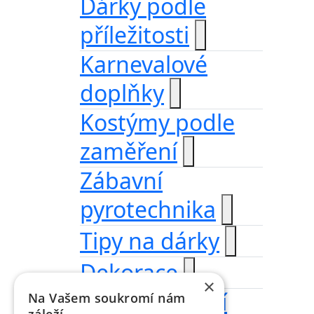
Dárky podle
příležitosti
Karnevalové
doplňky
Kostýmy podle
zaměření
Zábavní
pyrotechnika
Tipy na dárky
Dekorace
×
Dřevěná přání
Na Vašem soukromí nám