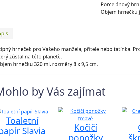
Porcelánový hrn
Objem hrnečku je
opis
tipný hrneček pro Vašeho manžela, přítele nebo tatínka. P
terý zústal na této planetě.
bjem hrnečku 320 ml, rozměry 8 x 9,5 cm.
Mohlo by Vás zajímat
Toaletní
Kočičí
papír Slavia
ponožky
šk