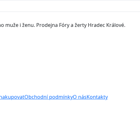
o muže i ženu. Prodejna Fóry a žerty Hradec Králové.
 nakupovat
Obchodní podmínky
O nás
Kontakty