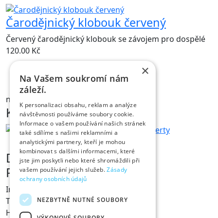
Čarodějnický klobouk červený
Červený čarodějnický klobouk se závojem pro dospělé
120.00
Kč
×
Na Vašem soukromí nám
NÁHLED
záleží.
na skladě
K personalizaci obsahu, reklam a analýze
Kontakt
návštěvnosti používáme soubory cookie.
Informace o vašem používání našich stránek
také sdílíme s našimi reklamními a
analytickými partnery, kteří je mohou
kombinovat s dalšími informacemi, které
Dárky s vtipem
jste jim poskytli nebo které shromáždili při
Prodejna Fóry a žerty
vašem používání jejich služeb.
Zásady
ochrany osobních údajů
Ing. Václav Pícha
NEZBYTNĚ NUTNÉ SOUBORY
Tylovo nábřeží 367
Hradec Králové
VÝKONOVÉ SOUBORY