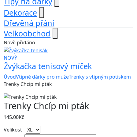
Tipy na dárky
Dekorace
Dřevěná přání
Velkoobchod
Nově přidáno
NOVÝ
Žvýkačka tenisový míček
Úvod
Vtipné dárky pro muže
Trenky s vtipným potiskem
Trenky Chcíp mi pták
Trenky Chcíp mi pták
145.00
Kč
Velikost