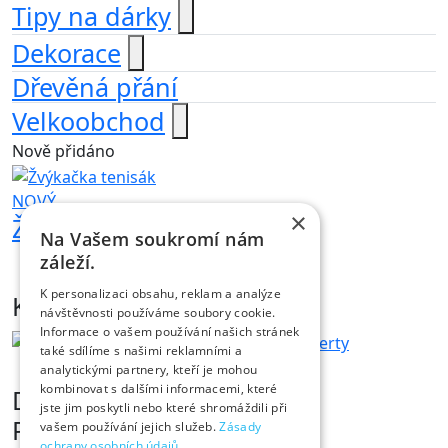
Tipy na dárky
Dekorace
Dřevěná přání
Velkoobchod
Nově přidáno
NOVÝ
×
Žvýkačka tenisový míček
Na Vašem soukromí nám
záleží.
Úvod
Zábavní pyrotechnika
K personalizaci obsahu, reklam a analýze
Kontakt
návštěvnosti používáme soubory cookie.
Informace o vašem používání našich stránek
také sdílíme s našimi reklamními a
analytickými partnery, kteří je mohou
kombinovat s dalšími informacemi, které
Dárky s vtipem
jste jim poskytli nebo které shromáždili při
Prodejna Fóry a žerty
vašem používání jejich služeb.
Zásady
ochrany osobních údajů