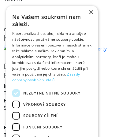
×
Na Vašem soukromí nám
NÁHLED
záleží.
na skladě
K personalizaci obsahu, reklam a analýze
Kontakt
návštěvnosti používáme soubory cookie.
Informace o vašem používání našich stránek
také sdílíme s našimi reklamními a
analytickými partnery, kteří je mohou
kombinovat s dalšími informacemi, které
Dárky s vtipem
jste jim poskytli nebo které shromáždili při
Prodejna Fóry a žerty
vašem používání jejich služeb.
Zásady
ochrany osobních údajů
Ing. Václav Pícha
Tylovo nábřeží 367
NEZBYTNĚ NUTNÉ SOUBORY
Hradec Králové
VÝKONOVÉ SOUBORY
500 02
SOUBORY CÍLENÍ
E-mail:
info@foryazerty.cz
FUNKČNÍ SOUBORY
Tel.:
495 514 054