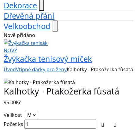
Dekorace
Dřevěná přání
Velkoobchod
Nově přidáno
NOVÝ
Žvýkačka tenisový míček
Úvod
Vtipné dárky pro ženy
Kalhotky - Ptakožerka fůsatá
Kalhotky - Ptakožerka fůsatá
95.00
Kč
Velikost
Počet ks