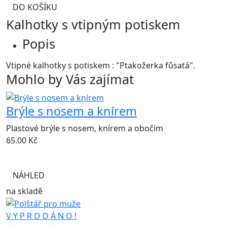
DO KOŠÍKU
Kalhotky s vtipným potiskem
Popis
Vtipné kalhotky s potiskem : "Ptakožerka fůsatá".
Mohlo by Vás zajímat
Brýle s nosem a knírem
Plastové brýle s nosem, knírem a obočím
65.00
Kč
NÁHLED
na skladě
V Y P R O D Á N O !