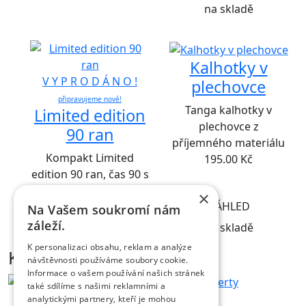
na skladě
Kalhotky v
V Y P R O D Á N O !
plechovce
připravujeme nové!
Tanga kalhotky v
Limited edition
plechovce z
90 ran
příjemného materiálu
Kompakt Limited
195.00
Kč
edition 90 ran, čas 90 s
1400.00
Kč
×
NÁHLED
Na Vašem soukromí nám
NÁHLED
záleží.
na skladě
K personalizaci obsahu, reklam a analýze
Kontakt
návštěvnosti používáme soubory cookie.
Informace o vašem používání našich stránek
také sdílíme s našimi reklamními a
analytickými partnery, kteří je mohou