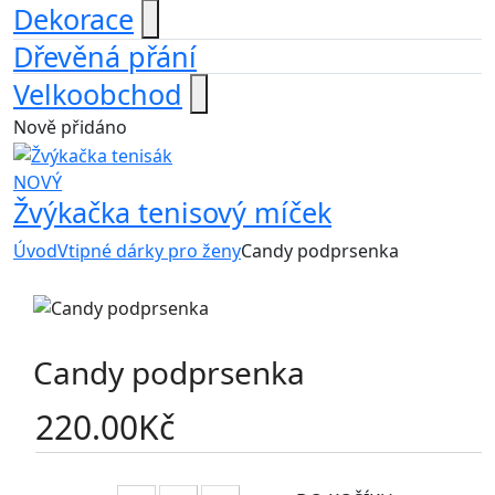
Dekorace
Dřevěná přání
Velkoobchod
Nově přidáno
NOVÝ
Žvýkačka tenisový míček
Úvod
Vtipné dárky pro ženy
Candy podprsenka
Candy podprsenka
220.00
Kč