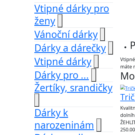
Vtipné dárky pro
ženy
Vánoční dárky
P
Dárky a dárečky
Vtipné dárky
Vtipné
máte n
Dárky pro ...
Moh
Žertíky, srandičky
Tri
Kvalit
Dárky k
dolníh
narozeninám
ŽEHLI
250.00