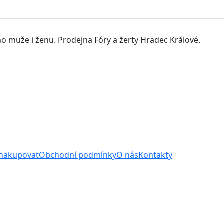
o muže i ženu. Prodejna Fóry a žerty Hradec Králové.
 nakupovat
Obchodní podmínky
O nás
Kontakty