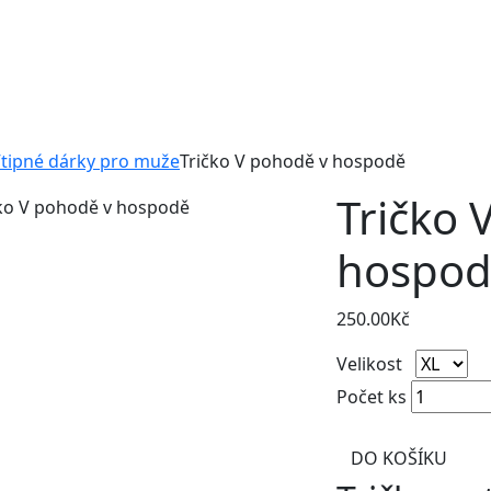
tipné dárky pro muže
Tričko V pohodě v hospodě
Tričko 
hospo
250.00
Kč
Velikost
Počet ks
DO KOŠÍKU