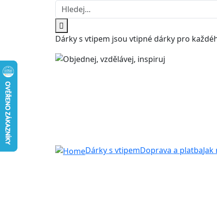
Dárky s vtipem jsou vtipné dárky pro každéh
Dárky s vtipem
Doprava a platba
Jak