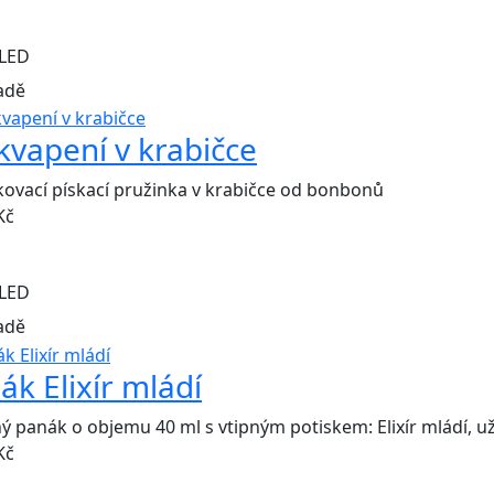
LED
adě
kvapení v krabičce
ovací pískací pružinka v krabičce od bonbonů
Kč
LED
adě
ák Elixír mládí
ý panák o objemu 40 ml s vtipným potiskem: Elixír mládí, u
Kč