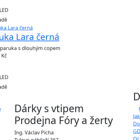
LED
adě
uka Lara černá
 paruka s dlouhým copem
Kč
LED
adě
D
Dárky s vtipem
Ja
Prodejna Fóry a žerty
Do
GD
Ing. Václav Pícha
Oc
Tylovo nábřeží 367