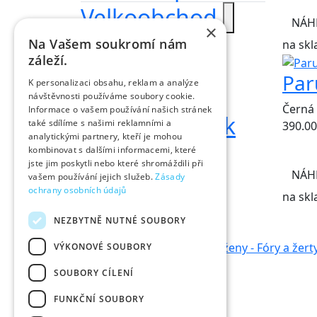
Velkoobchod
NÁH
×
Nově přidáno
Na Vašem soukromí nám
na skl
záleží.
NOVÝ
Par
K personalizaci obsahu, reklam a analýze
Žvýkačka
návštěvnosti používáme soubory cookie.
Černá
Informace o vašem používání našich stránek
tenisový míček
také sdílíme s našimi reklamními a
390.00
analytickými partnery, kteří je mohou
kombinovat s dalšími informacemi, které
jste jim poskytli nebo které shromáždili při
NÁH
vašem používání jejich služeb.
Zásady
ochrany osobních údajů
na skl
Kontakt
NEZBYTNĚ NUTNÉ SOUBORY
VÝKONOVÉ SOUBORY
SOUBORY CÍLENÍ
FUNKČNÍ SOUBORY