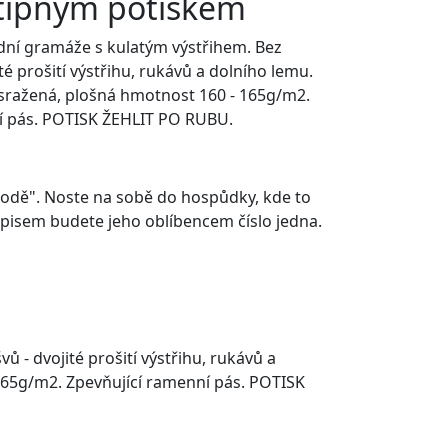
vtipným potiskem
řední gramáže s kulatým výstřihem. Bez
té prošití výstřihu, rukávů a dolního lemu.
sražená, plošná hmotnost 160 - 165g/m2.
í pás. POTISK ŽEHLIT PO RUBU.
spodě". Noste na sobě do hospůdky, kde to
nápisem budete jeho oblíbencem číslo jedna.
ů - dvojité prošití výstřihu, rukávů a
165g/m2. Zpevňující ramenní pás. POTISK