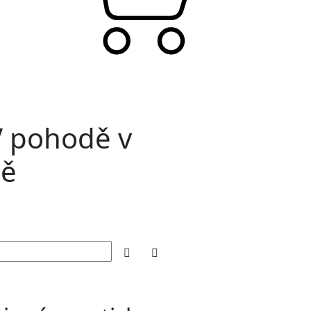
V pohodě v
dě