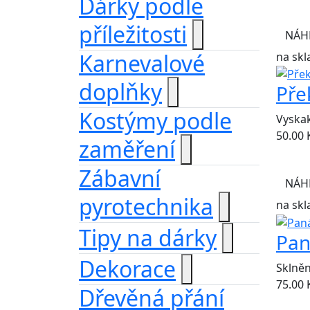
Dárky podle
příležitosti
NÁH
Karnevalové
na skl
doplňky
Pře
Kostýmy podle
Vyskak
50.00
zaměření
Zábavní
NÁH
pyrotechnika
na skl
Tipy na dárky
Pan
Dekorace
Sklněn
75.00
Dřevěná přání