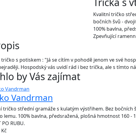
Trička s 
Kvalitní tričko st
bočních švů - dvoji
100% bavlna, před
Zpevňující ramenn
opis
 tričko s potiskem : "Já se cítím v pohodě jenom ve své ho
ejraději. Hospodský vás uvidí rád i bez trička, ale s tímto 
lo by Vás zajímat
čko Vandrman
ní tričko střední gramáže s kulatým výstřihem. Bez bočních šv
o lemu. 100% bavlna, předsražená, plošná hmotnost 160 - 
T PO RUBU.
Kč