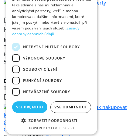
také sdílíme s našimi reklamními a
analytickými partnery, kteří je mohou
kombinovat s dalšími informacemi, které
Dárky s vtipem
jste jim poskytli nebo které shromáždili při
Prodejna Fóry a žerty
vašem používání jejich služeb.
Zásady
ochrany osobních údajů
Ing. Václav Pícha
Tylovo nábřeží 367
NEZBYTNĚ NUTNÉ SOUBORY
Hradec Králové
VÝKONOVÉ SOUBORY
500 02
SOUBORY CÍLENÍ
E-mail:
info@foryazerty.cz
FUNKČNÍ SOUBORY
Tel.:
495 514 054
NEZAŘAZENÉ SOUBORY
Důležité informace
Obchodní podmínky
Reklamace
Jak nakupovat
VŠE PŘIJMOUT
VŠE ODMÍTNOUT
Kamenná prodejna
Doprava a platba
ZOBRAZIT PODROBNOSTI
GDPR – ochrana osobních údajů
POWERED BY COOKIESCRIPT
Ochrana osobních údajů