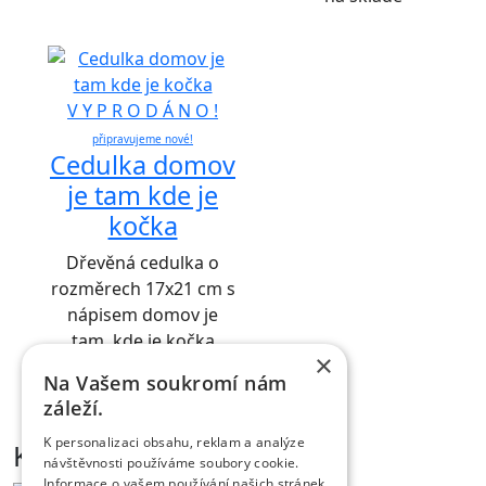
V Y P R O D Á N O !
připravujeme nové!
Cedulka domov
je tam kde je
kočka
Dřevěná cedulka o
rozměrech 17x21 cm s
nápisem domov je
tam, kde je kočka
×
120.00
Kč
Na Vašem soukromí nám
NÁHLED
záleží.
K personalizaci obsahu, reklam a analýze
Kontakt
návštěvnosti používáme soubory cookie.
Informace o vašem používání našich stránek