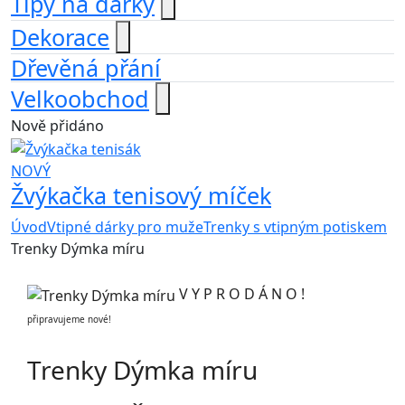
Tipy na dárky
Dekorace
Dřevěná přání
Velkoobchod
Nově přidáno
NOVÝ
Žvýkačka tenisový míček
Úvod
Vtipné dárky pro muže
Trenky s vtipným potiskem
Trenky Dýmka míru
V Y P R O D Á N O !
připravujeme nové!
Trenky Dýmka míru