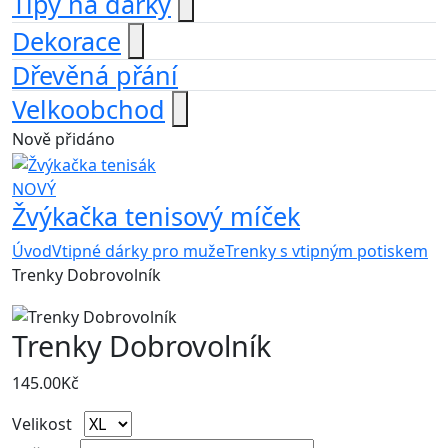
Tipy na dárky
Dekorace
Dřevěná přání
Velkoobchod
Nově přidáno
NOVÝ
Žvýkačka tenisový míček
Úvod
Vtipné dárky pro muže
Trenky s vtipným potiskem
Trenky Dobrovolník
Trenky Dobrovolník
145.00
Kč
Velikost