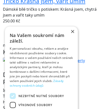
Tričko Krásná jsem, vařit umím
Dámské bílé tričko s potiskem: Krásná jsem, chytrá
jsem a vařit taky umím
250.00
Kč
×
Na Vašem soukromí nám
NÁHLED
záleží.
na skladě
K personalizaci obsahu, reklam a analýze
Kontakt
návštěvnosti používáme soubory cookie.
Informace o vašem používání našich stránek
také sdílíme s našimi reklamními a
analytickými partnery, kteří je mohou
kombinovat s dalšími informacemi, které
Dárky s vtipem
jste jim poskytli nebo které shromáždili při
Prodejna Fóry a žerty
vašem používání jejich služeb.
Zásady
ochrany osobních údajů
Ing. Václav Pícha
Tylovo nábřeží 367
NEZBYTNĚ NUTNÉ SOUBORY
Hradec Králové
VÝKONOVÉ SOUBORY
500 02