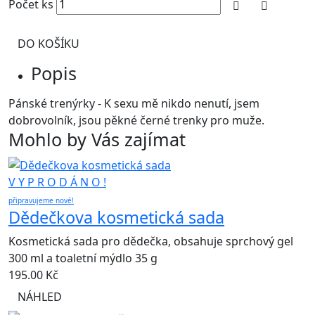
Počet ks
DO KOŠÍKU
Popis
Pánské trenýrky - K sexu mě nikdo nenutí, jsem
dobrovolník, jsou pěkné černé trenky pro muže.
Mohlo by Vás zajímat
V Y P R O D Á N O !
připravujeme nové!
Dědečkova kosmetická sada
Kosmetická sada pro dědečka, obsahuje sprchový gel
300 ml a toaletní mýdlo 35 g
195.00
Kč
NÁHLED