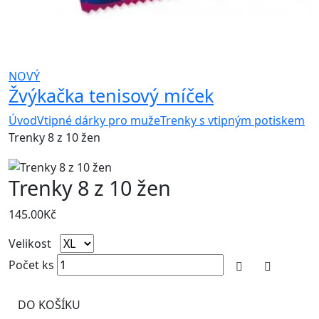
NOVÝ
Žvýkačka tenisový míček
Úvod
Vtipné dárky pro muže
Trenky s vtipným potiskem
Trenky 8 z 10 žen
Trenky 8 z 10 žen
145.00
Kč
Velikost
Počet ks
DO KOŠÍKU