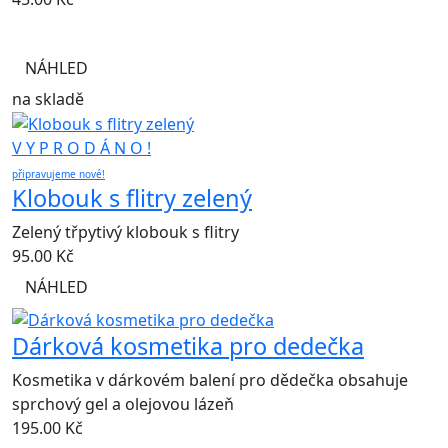
NÁHLED
na skladě
V Y P R O D Á N O !
připravujeme nové!
Klobouk s flitry zelený
Zelený třpytivý klobouk s flitry
95.00
Kč
NÁHLED
Dárková kosmetika pro dedečka
Kosmetika v dárkovém balení pro dědečka obsahuje
sprchový gel a olejovou lázeň
195.00
Kč