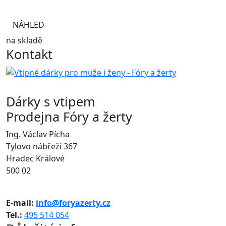
NÁHLED
na skladě
Kontakt
Dárky s vtipem
Prodejna Fóry a žerty
Ing. Václav Pícha
Tylovo nábřeží 367
Hradec Králové
500 02
E-mail:
info@foryazerty.cz
Tel.:
495 514 054