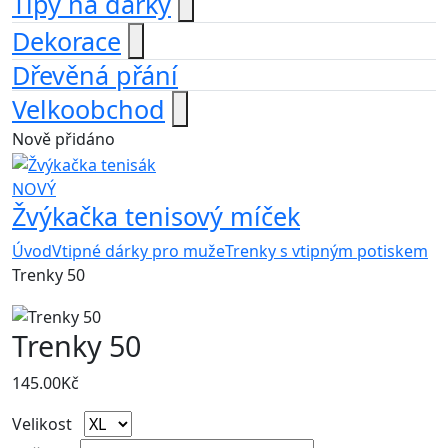
Tipy na dárky
Dekorace
Dřevěná přání
Velkoobchod
Nově přidáno
NOVÝ
Žvýkačka tenisový míček
Úvod
Vtipné dárky pro muže
Trenky s vtipným potiskem
Trenky 50
Trenky 50
145.00
Kč
Velikost