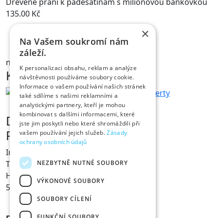
Dřevěné přání k padesátinám s milionovou bankovkou
135.00
Kč
×
Na Vašem soukromí nám
NÁHLED
záleží.
na skladě
K personalizaci obsahu, reklam a analýze
Kontakt
návštěvnosti používáme soubory cookie.
Informace o vašem používání našich stránek
také sdílíme s našimi reklamními a
analytickými partnery, kteří je mohou
kombinovat s dalšími informacemi, které
Dárky s vtipem
jste jim poskytli nebo které shromáždili při
Prodejna Fóry a žerty
vašem používání jejich služeb.
Zásady
ochrany osobních údajů
Ing. Václav Pícha
NEZBYTNĚ NUTNÉ SOUBORY
Tylovo nábřeží 367
Hradec Králové
VÝKONOVÉ SOUBORY
500 02
SOUBORY CÍLENÍ
FUNKČNÍ SOUBORY