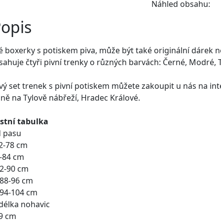
Náhled obsahu:
opis
 boxerky s potiskem piva, může být také originální dárek n
sahuje čtyři pivní trenky o různých barvách: Černé, Modré
ý set trenek s pivní potiskem můžete zakoupit u nás na 
ně na Tylově nábřeží, Hradec Králové.
stní tabulka
 pasu
2-78 cm
6-84 cm
82-90 cm
 88-96 cm
 94-104 cm
délka nohavic
29 cm