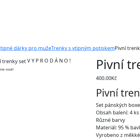
tipné dárky pro muže
Trenky s vtipným potiskem
Pivní trenk
Pivní t
V Y P R O D Á N O !
eme nové!
400.00
Kč
Pivní tre
Set pánských boxe
Obsah balení: 4 ks
Různé barvy
Materiál: 95 % bav
Vyrobeno z měkké