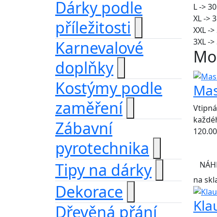
Dárky podle
L -> 3
XL -> 
příležitosti
XXL ->
3XL ->
Karnevalové
Moh
doplňky
Kostýmy podle
Mas
zaměření
Vtipná
každé
Zábavní
120.00
pyrotechnika
NÁH
Tipy na dárky
na skl
Dekorace
Kla
Dřevěná přání