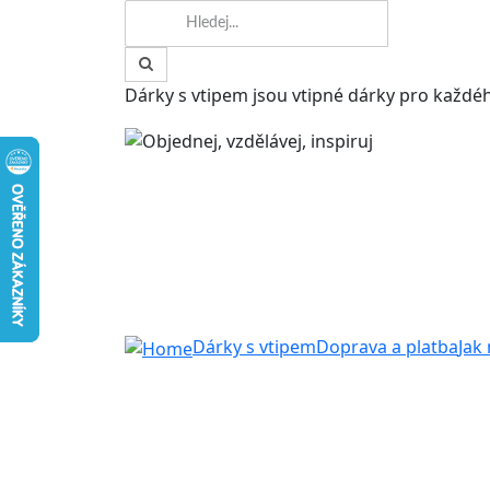
Dárky s vtipem jsou vtipné dárky pro každéh
Dárky s vtipem
Doprava a platba
Jak