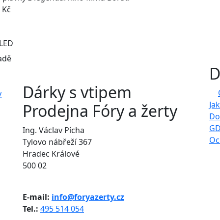
Kč
LED
adě
D
Dárky s vtipem
Ja
Prodejna Fóry a žerty
Do
GD
Ing. Václav Pícha
Oc
Tylovo nábřeží 367
Hradec Králové
500 02
E-mail:
info@foryazerty.cz
Tel.:
495 514 054