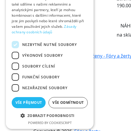
také sdílíme s našimi reklamními a
190.00
analytickými partnery, kteří je mohou
kombinovat s dalšími informacemi, které
jste jim poskytli nebo které shromáždili při
NÁH
vašem používání jejich služeb.
Zásady
ochrany osobních údajů
na skl
Kontakt
NEZBYTNĚ NUTNÉ SOUBORY
VÝKONOVÉ SOUBORY
SOUBORY CÍLENÍ
FUNKČNÍ SOUBORY
NEZAŘAZENÉ SOUBORY
VŠE PŘIJMOUT
VŠE ODMÍTNOUT
ZOBRAZIT PODROBNOSTI
POWERED BY COOKIESCRIPT