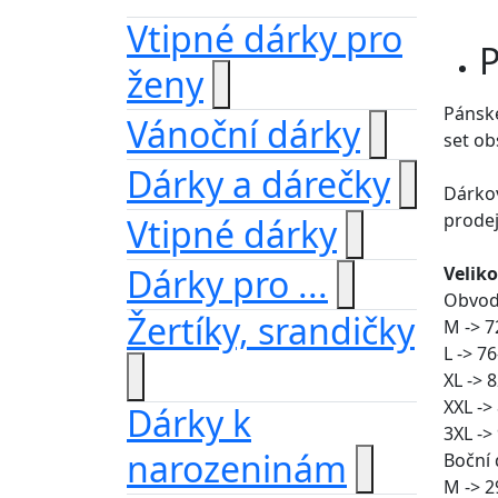
Vtipné dárky pro
P
ženy
Pánské
Vánoční dárky
set ob
Dárky a dárečky
Dárkov
prodej
Vtipné dárky
Dárky pro ...
Veliko
Obvod
Žertíky, srandičky
M -> 7
L -> 7
XL -> 
XXL ->
Dárky k
3XL ->
narozeninám
Boční 
M -> 