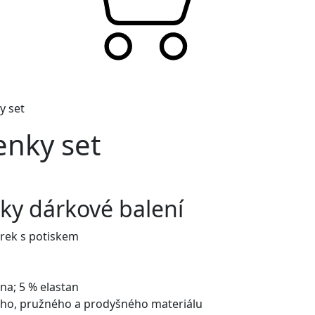
y set
renky set
nky dárkové balení
rek s potiskem
lna; 5 % elastan
ho, pružného a prodyšného materiálu