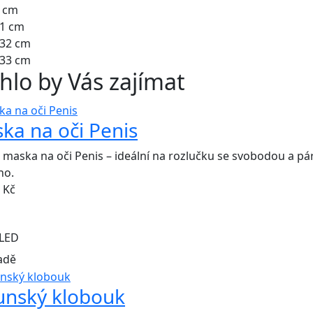
0 cm
31 cm
 32 cm
 33 cm
lo by Vás zajímat
ka na oči Penis
 maska na oči Penis – ideální na rozlučku se svobodou a pá
ho.
Kč
LED
adě
unský klobouk