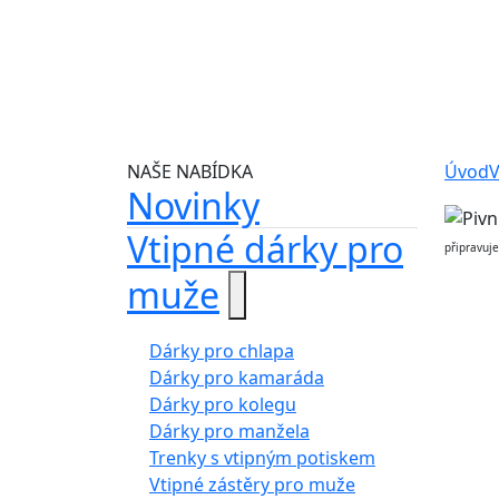
NAŠE NABÍDKA
Úvod
V
Novinky
Vtipné dárky pro
připravuj
muže
Dárky pro chlapa
Dárky pro kamaráda
Dárky pro kolegu
Dárky pro manžela
Trenky s vtipným potiskem
Vtipné zástěry pro muže