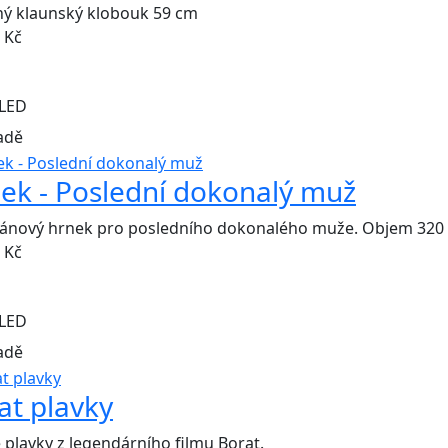
ný klaunský klobouk 59 cm
Kč
LED
adě
ek - Poslední dokonalý muž
lánový hrnek pro posledního dokonalého muže. Objem 320 
Kč
LED
adě
at plavky
 plavky z legendárního filmu Borat.