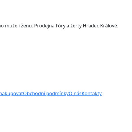
o muže i ženu. Prodejna Fóry a žerty Hradec Králové.
 nakupovat
Obchodní podmínky
O nás
Kontakty