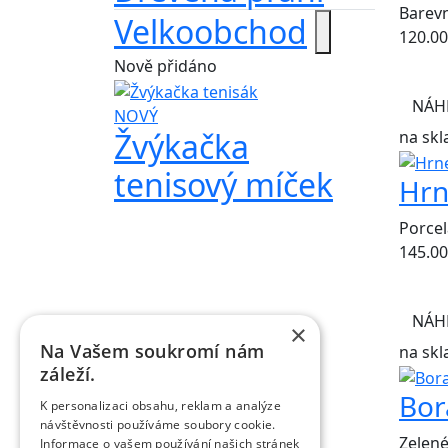
Barev
Velkoobchod
120.00
Nově přidáno
NÁH
NOVÝ
Žvýkačka
na skl
tenisový míček
Hrn
Porce
145.00
NÁH
×
Na Vašem soukromí nám
na skl
záleží.
Bor
K personalizaci obsahu, reklam a analýze
návštěvnosti používáme soubory cookie.
Zelené
Informace o vašem používání našich stránek