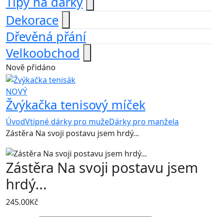
Tipy na dárky
Dekorace
Dřevěná přání
Velkoobchod
Nově přidáno
NOVÝ
Žvýkačka tenisový míček
Úvod
Vtipné dárky pro muže
Dárky pro manžela
Zástěra Na svoji postavu jsem hrdý...
Zástěra Na svoji postavu jsem
hrdý...
245.00
Kč