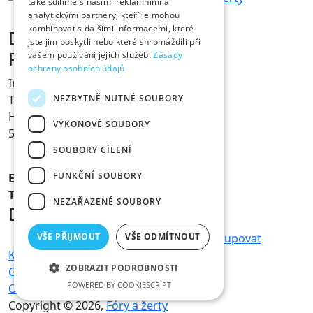
také sdílíme s našimi reklamními a
analytickými partnery, kteří je mohou
kombinovat s dalšími informacemi, které
Dárky s vtipem
jste jim poskytli nebo které shromáždili při
Prodejna Fóry a žerty
vašem používání jejich služeb.
Zásady
ochrany osobních údajů
Ing. Václav Pícha
NEZBYTNĚ NUTNÉ SOUBORY
Tylovo nábřeží 367
Hradec Králové
VÝKONOVÉ SOUBORY
500 02
SOUBORY CÍLENÍ
FUNKČNÍ SOUBORY
E-mail:
info@foryazerty.cz
Tel.:
495 514 054
NEZAŘAZENÉ SOUBORY
Důležité informace
VŠE PŘIJMOUT
VŠE ODMÍTNOUT
Obchodní podmínky
Reklamace
Jak nakupovat
Kamenná prodejna
Doprava a platba
ZOBRAZIT PODROBNOSTI
GDPR – ochrana osobních údajů
POWERED BY COOKIESCRIPT
Ochrana osobních údajů
Copyright © 2026,
Fóry a žerty