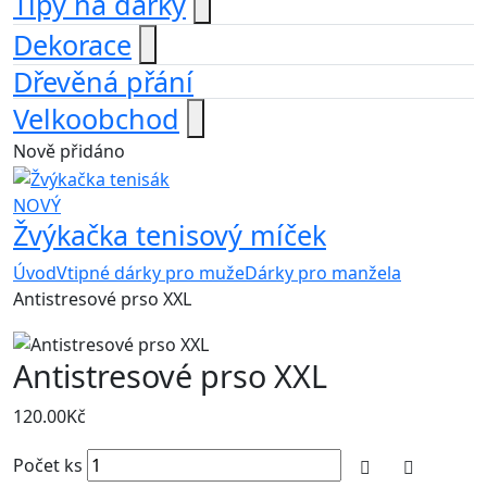
Tipy na dárky
Dekorace
Dřevěná přání
Velkoobchod
Nově přidáno
NOVÝ
Žvýkačka tenisový míček
Úvod
Vtipné dárky pro muže
Dárky pro manžela
Antistresové prso XXL
Antistresové prso XXL
120.00
Kč
Počet ks