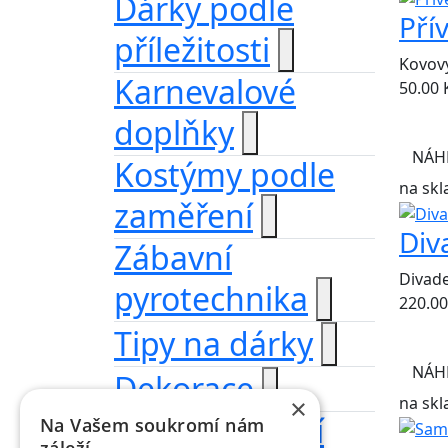
Dárky podle
Pří
příležitosti
Kovový
Karnevalové
50.00
doplňky
NÁH
Kostýmy podle
na skl
zaměření
Div
Zábavní
Divade
pyrotechnika
220.00
Tipy na dárky
NÁH
Dekorace
na skl
×
Dřevěná přání
Na Vašem soukromí nám