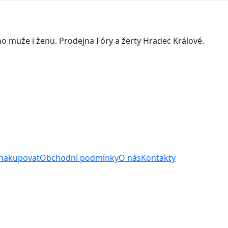
o muže i ženu. Prodejna Fóry a žerty Hradec Králové.
 nakupovat
Obchodní podmínky
O nás
Kontakty