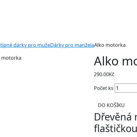
tipné dárky pro muže
Dárky pro manžela
Alko motorka
Alko m
290.00
Kč
Počet ks
DO KOŠÍKU
Dřevěná 
flaštičko