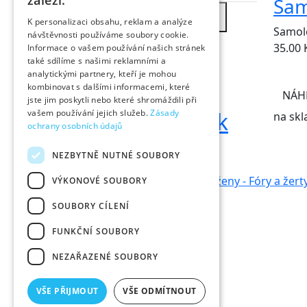
záleží.
Sam
Velkoobchod
K personalizaci obsahu, reklam a analýze
Samol
návštěvnosti používáme soubory cookie.
Nově přidáno
35.00
Informace o vašem používání našich stránek
také sdílíme s našimi reklamními a
NOVÝ
analytickými partnery, kteří je mohou
Žvýkačka
kombinovat s dalšími informacemi, které
NÁH
jste jim poskytli nebo které shromáždili při
tenisový míček
vašem používání jejich služeb.
Zásady
na skl
ochrany osobních údajů
Kontakt
NEZBYTNĚ NUTNÉ SOUBORY
VÝKONOVÉ SOUBORY
SOUBORY CÍLENÍ
FUNKČNÍ SOUBORY
NEZAŘAZENÉ SOUBORY
VŠE PŘIJMOUT
VŠE ODMÍTNOUT