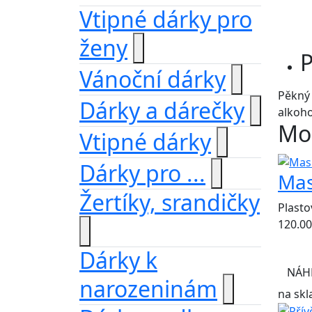
Vtipné dárky pro
ženy
P
Vánoční dárky
Pěkný 
Dárky a dárečky
alkoho
Moh
Vtipné dárky
Dárky pro ...
Mas
Žertíky, srandičky
Plasto
120.00
Dárky k
NÁH
narozeninám
na skl