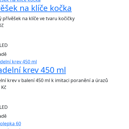
věšek na klíče kočka
 přívěšek na klíče ve tvaru kočičky
Kč
LED
adě
adelní krev 450 ml
lní krev v balení 450 ml k imitaci poranění a úrazů
Kč
LED
adě