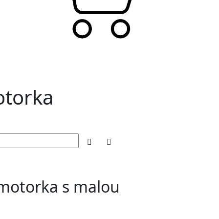
otorka
motorka s malou
u