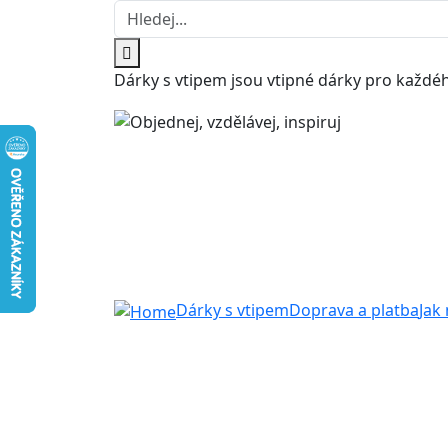
Dárky s vtipem jsou vtipné dárky pro každéh
Dárky s vtipem
Doprava a platba
Jak