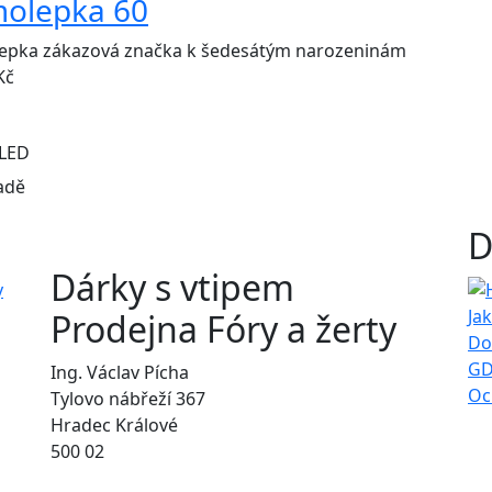
olepka 60
epka zákazová značka k šedesátým narozeninám
Kč
LED
adě
D
Dárky s vtipem
Ja
Prodejna Fóry a žerty
Do
GD
Ing. Václav Pícha
Oc
Tylovo nábřeží 367
Hradec Králové
500 02