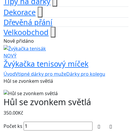
Tipy na dárky
Dekorace
Dřevěná přání
Velkoobchod
Nově přidáno
NOVÝ
Žvýkačka tenisový míček
Úvod
Vtipné dárky pro muže
Dárky pro kolegu
Hůl se zvonkem světlá
Hůl se zvonkem světlá
350.00
Kč
Počet ks