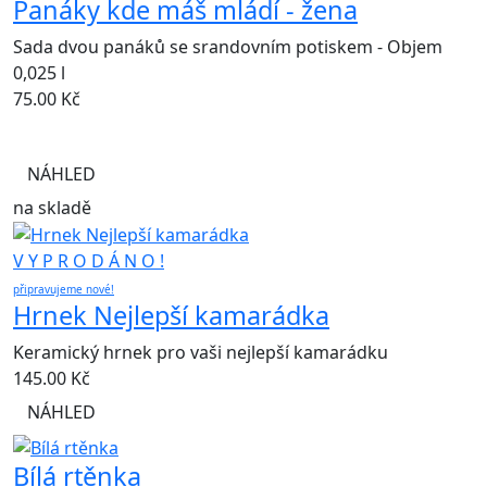
Panáky kde máš mládí - žena
Sada dvou panáků se srandovním potiskem - Objem
0,025 l
75.00
Kč
NÁHLED
na skladě
V Y P R O D Á N O !
připravujeme nové!
Hrnek Nejlepší kamarádka
Keramický hrnek pro vaši nejlepší kamarádku
145.00
Kč
NÁHLED
Bílá rtěnka