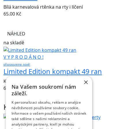
Bílá karnevalová rtěnka na rty i líčení
65.00
Kč
NÁHLED
na skladě
V Y P R O D Á N O !
připravujeme nové!
Limited Edition kompakt 49 ran
×
Kompakt 49 ran, doba trvání 40 sec
Na Vašem soukromí nám
650.00
Kč
záleží.
NÁHLED
K personalizaci obsahu, reklam a analýze
Kontakt
návštěvnosti používáme soubory cookie.
Informace o vašem používání našich stránek
také sdílíme s našimi reklamními a
analytickými partnery, kteří je mohou