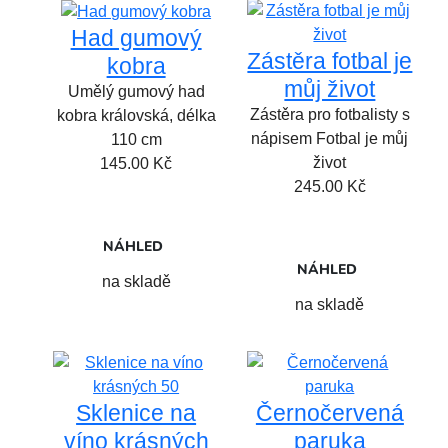
Had gumový
Zástěra fotbal je
kobra
můj život
Umělý gumový had
Zástěra pro fotbalisty s
kobra královská, délka
nápisem Fotbal je můj
110 cm
život
145.00
Kč
245.00
Kč
NÁHLED
NÁHLED
na skladě
na skladě
Sklenice na
Černočervená
víno krásných
paruka