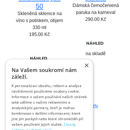
50
Dámská černočervená
paruka na karneval
Skleněná sklenice na
290.00
Kč
víno s potiskem, objem
330 ml
195.00
Kč
NÁHLED
na skladě
NÁHLED
×
na skladě
Na Vašem soukromí nám
záleží.
K personalizaci obsahu, reklam a analýze
návštěvnosti používáme soubory cookie.
Informace o vašem používání našich stránek
Kontakt
také sdílíme s našimi reklamními a
analytickými partnery, kteří je mohou
kombinovat s dalšími informacemi, které
jste jim poskytli nebo které shromáždili při
Dárky s vtipem
vašem používání jejich služeb.
Zásady
Prodejna Fóry a žerty
ochrany osobních údajů