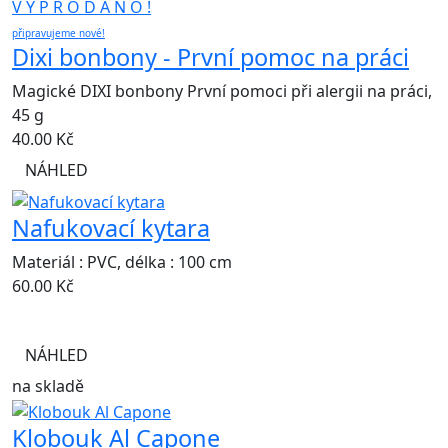
V Y P R O D Á N O !
připravujeme nové!
Dixi bonbony - První pomoc na práci
Magické DIXI bonbony První pomoci při alergii na práci,
45 g
40.00
Kč
NÁHLED
Nafukovací kytara
Materiál : PVC, délka : 100 cm
60.00
Kč
NÁHLED
na skladě
Klobouk Al Capone