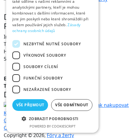
také sdílíme s našimi reklamními a
analytickými partnery, kteří je mohou
kombinovat s dalšími informacemi, které
Dárky s vtipem
jste jim poskytli nebo které shromáždili při
Prodejna Fóry a žerty
vašem používání jejich služeb.
Zásady
ochrany osobních údajů
Ing. Václav Pícha
Tylovo nábřeží 367
NEZBYTNĚ NUTNÉ SOUBORY
Hradec Králové
VÝKONOVÉ SOUBORY
500 02
SOUBORY CÍLENÍ
E-mail:
info@foryazerty.cz
FUNKČNÍ SOUBORY
Tel.:
495 514 054
NEZAŘAZENÉ SOUBORY
Důležité informace
Obchodní podmínky
Reklamace
Jak nakupovat
VŠE PŘIJMOUT
VŠE ODMÍTNOUT
Kamenná prodejna
Doprava a platba
ZOBRAZIT PODROBNOSTI
GDPR – ochrana osobních údajů
POWERED BY COOKIESCRIPT
Ochrana osobních údajů
Copyright © 2026,
Fóry a žerty