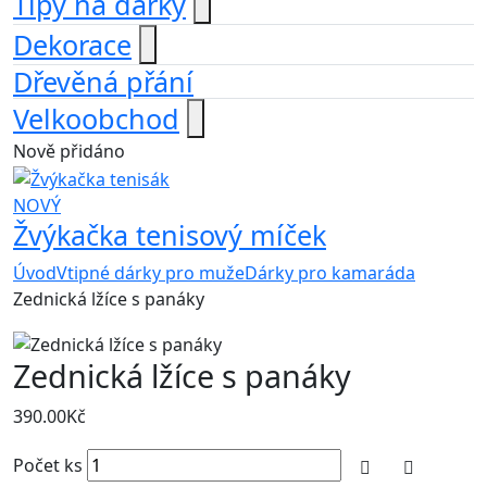
Tipy na dárky
Dekorace
Dřevěná přání
Velkoobchod
Nově přidáno
NOVÝ
Žvýkačka tenisový míček
Úvod
Vtipné dárky pro muže
Dárky pro kamaráda
Zednická lžíce s panáky
Zednická lžíce s panáky
390.00
Kč
Počet ks