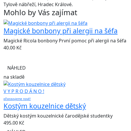
Tylově nábřeží, Hradec Králové.
Mohlo by Vás zajímat
Magické bonbony při alergii na šéfa
Magické Ricola bonbony První pomoc při alergii na šéfa
40.00
Kč
NÁHLED
na skladě
V Y P R O D Á N O !
připravujeme nové!
Kostým kouzelnice dětský
Dětský kostým kouzelnické čarodějské studentky
495.00
Kč