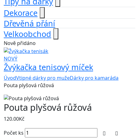
Tipy na dárky
Dekorace
Dřevěná přání
Velkoobchod
Nově přidáno
NOVÝ
Žvýkačka tenisový míček
Úvod
Vtipné dárky pro muže
Dárky pro kamaráda
Pouta plyšová růžová
Pouta plyšová růžová
120.00
Kč
Počet ks