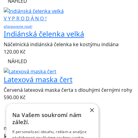
NÁHLED
V Y P R O D Á N O !
připravujeme nové!
Indiánská čelenka velká
Náčelnická indiánská čelenka ke kostýmu indiána
120.00
Kč
NÁHLED
Latexová maska čert
Červená latexová maska čerta s dlouhými černými rohy
590.00
Kč
×
Na Vašem soukromí nám
NÁHLED
záleží.
na skladě
K personalizaci obsahu, reklam a analýze
Kontakt
návštěvnosti používáme soubory cookie.