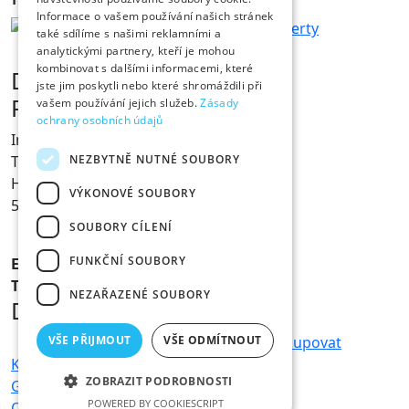
Informace o vašem používání našich stránek
také sdílíme s našimi reklamními a
analytickými partnery, kteří je mohou
kombinovat s dalšími informacemi, které
Dárky s vtipem
jste jim poskytli nebo které shromáždili při
Prodejna Fóry a žerty
vašem používání jejich služeb.
Zásady
ochrany osobních údajů
Ing. Václav Pícha
NEZBYTNĚ NUTNÉ SOUBORY
Tylovo nábřeží 367
Hradec Králové
VÝKONOVÉ SOUBORY
500 02
SOUBORY CÍLENÍ
FUNKČNÍ SOUBORY
E-mail:
info@foryazerty.cz
Tel.:
495 514 054
NEZAŘAZENÉ SOUBORY
Důležité informace
VŠE PŘIJMOUT
VŠE ODMÍTNOUT
Obchodní podmínky
Reklamace
Jak nakupovat
Kamenná prodejna
Doprava a platba
ZOBRAZIT PODROBNOSTI
GDPR – ochrana osobních údajů
POWERED BY COOKIESCRIPT
Ochrana osobních údajů