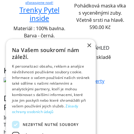
připravujeme nové!
Pohádková maska vlka
Trenky Pytel
s vyceněnými zuby.
inside
Včetně srsti na hlavě.
590.00
Kč
Materiál : 100% bavlna.
Barva - černá.
145.00
Kč
×
NÁHLED
Na Vašem soukromí nám
NÁHLED
záleží.
na skladě
K personalizaci obsahu, reklam a analýze
Kontakt
návštěvnosti používáme soubory cookie.
Informace o vašem používání našich stránek
také sdílíme s našimi reklamními a
analytickými partnery, kteří je mohou
kombinovat s dalšími informacemi, které
Dárky s vtipem
jste jim poskytli nebo které shromáždili při
Prodejna Fóry a žerty
vašem používání jejich služeb.
Zásady
ochrany osobních údajů
Ing. Václav Pícha
Tylovo nábřeží 367
NEZBYTNĚ NUTNÉ SOUBORY
Hradec Králové