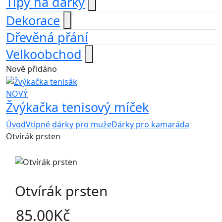
Tipy na dárky
Dekorace
Dřevěná přání
Velkoobchod
Nově přidáno
NOVÝ
Žvýkačka tenisový míček
Úvod
Vtipné dárky pro muže
Dárky pro kamaráda
Otvírák prsten
Otvírák prsten
85.00
Kč