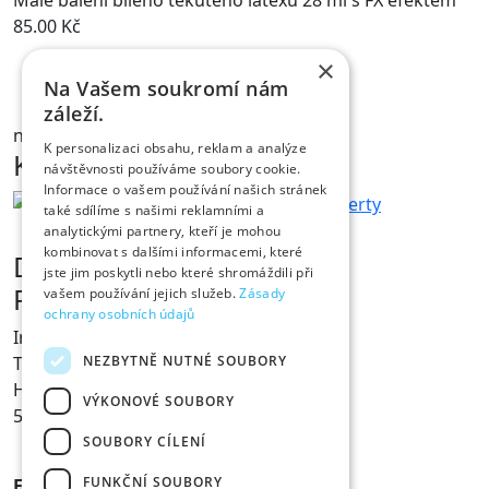
85.00
Kč
×
Na Vašem soukromí nám
NÁHLED
záleží.
na skladě
K personalizaci obsahu, reklam a analýze
Kontakt
návštěvnosti používáme soubory cookie.
Informace o vašem používání našich stránek
také sdílíme s našimi reklamními a
analytickými partnery, kteří je mohou
kombinovat s dalšími informacemi, které
Dárky s vtipem
jste jim poskytli nebo které shromáždili při
Prodejna Fóry a žerty
vašem používání jejich služeb.
Zásady
ochrany osobních údajů
Ing. Václav Pícha
NEZBYTNĚ NUTNÉ SOUBORY
Tylovo nábřeží 367
Hradec Králové
VÝKONOVÉ SOUBORY
500 02
SOUBORY CÍLENÍ
FUNKČNÍ SOUBORY
E-mail:
info@foryazerty.cz