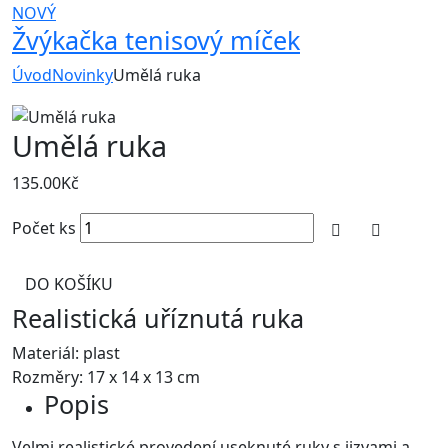
NOVÝ
Žvýkačka tenisový míček
Úvod
Novinky
Umělá ruka
Umělá ruka
135.00
Kč
Počet ks
DO KOŠÍKU
Realistická uříznutá ruka
Materiál: plast
Rozměry: 17 x 14 x 13 cm
Popis
Velmi realistické provedení useknuté ruky s jizvami a