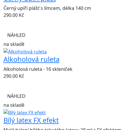
Černý upíří plášť s límcem, délka 140 cm
290.00
Kč
NÁHLED
na skladě
Alkoholová ruleta
Alkoholová ruleta - 16 skleniček
290.00
Kč
NÁHLED
na skladě
Bílý latex FX efekt
Malé balení bílého tekutého latexu 28 ml s FX efektem