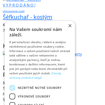
V Y P R O D Á N O !
připravujeme nové!
Šéfkuchař - kostým
×
Kostým obsahuje čepici, blůzu a kalhoty.
Na Vašem soukromí nám
765.00
Kč
záleží.
NÁHLED
K personalizaci obsahu, reklam a analýze
Kontakt
návštěvnosti používáme soubory cookie.
Informace o vašem používání našich stránek
také sdílíme s našimi reklamními a
analytickými partnery, kteří je mohou
kombinovat s dalšími informacemi, které
Dárky s vtipem
jste jim poskytli nebo které shromáždili při
Prodejna Fóry a žerty
vašem používání jejich služeb.
Zásady
ochrany osobních údajů
Ing. Václav Pícha
NEZBYTNĚ NUTNÉ SOUBORY
Tylovo nábřeží 367
Hradec Králové
VÝKONOVÉ SOUBORY
500 02