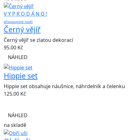
V Y P R O D Á N O !
připravujeme nové!
Černý vějíř
Černý vějíř se zlatou dekorací
95.00
Kč
NÁHLED
Hippie set
Hippie set obsahuje náušnice, náhrdelník a čelenku
125.00
Kč
NÁHLED
na skladě