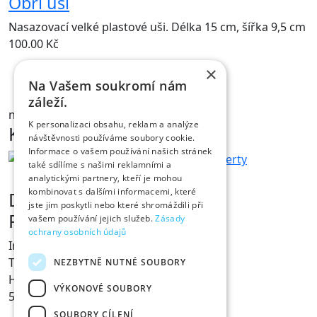
Obří uši
Nasazovací velké plastové uši. Délka 15 cm, šířka 9,5 cm
100.00
Kč
×
Na Vašem soukromí nám
NÁHLED
záleží.
na skladě
K personalizaci obsahu, reklam a analýze
Kontakt
návštěvnosti používáme soubory cookie.
Informace o vašem používání našich stránek
také sdílíme s našimi reklamními a
analytickými partnery, kteří je mohou
kombinovat s dalšími informacemi, které
Dárky s vtipem
jste jim poskytli nebo které shromáždili při
Prodejna Fóry a žerty
vašem používání jejich služeb.
Zásady
ochrany osobních údajů
Ing. Václav Pícha
Tylovo nábřeží 367
NEZBYTNĚ NUTNÉ SOUBORY
Hradec Králové
VÝKONOVÉ SOUBORY
500 02
SOUBORY CÍLENÍ